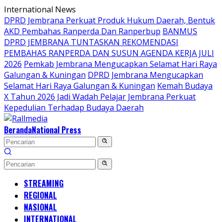
Langsung
International News
ke
DPRD Jembrana Perkuat Produk Hukum Daerah, Bentuk
konten
AKD Pembahas Ranperda Dan Ranperbup
BANMUS
DPRD JEMBRANA TUNTASKAN REKOMENDASI
PEMBAHAS RANPERDA DAN SUSUN AGENDA KERJA JULI
2026
Pemkab Jembrana Mengucapkan Selamat Hari Raya
Galungan & Kuningan
DPRD Jembrana Mengucapkan
Selamat Hari Raya Galungan & Kuningan
Kemah Budaya
X Tahun 2026 Jadi Wadah Pelajar Jembrana Perkuat
Kepedulian Terhadap Budaya Daerah
Beranda
National Press
STREAMING
REGIONAL
NASIONAL
INTERNATIONAL