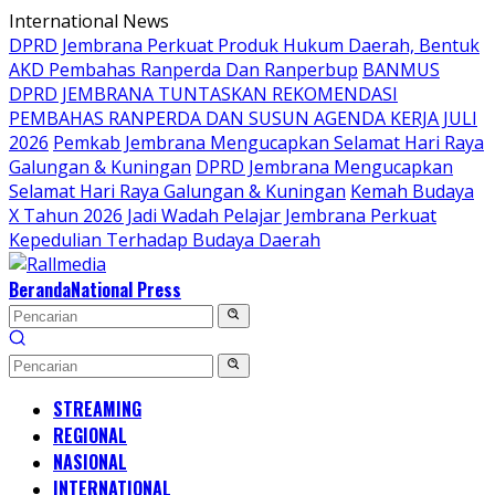
Langsung
International News
ke
DPRD Jembrana Perkuat Produk Hukum Daerah, Bentuk
konten
AKD Pembahas Ranperda Dan Ranperbup
BANMUS
DPRD JEMBRANA TUNTASKAN REKOMENDASI
PEMBAHAS RANPERDA DAN SUSUN AGENDA KERJA JULI
2026
Pemkab Jembrana Mengucapkan Selamat Hari Raya
Galungan & Kuningan
DPRD Jembrana Mengucapkan
Selamat Hari Raya Galungan & Kuningan
Kemah Budaya
X Tahun 2026 Jadi Wadah Pelajar Jembrana Perkuat
Kepedulian Terhadap Budaya Daerah
Beranda
National Press
STREAMING
REGIONAL
NASIONAL
INTERNATIONAL