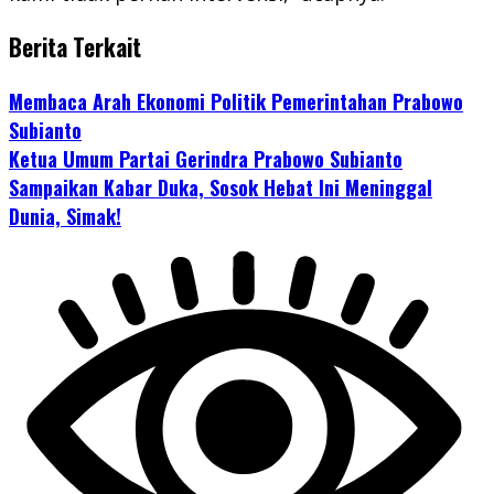
Berita Terkait
Membaca Arah Ekonomi Politik Pemerintahan Prabowo
Subianto
Ketua Umum Partai Gerindra Prabowo Subianto
Sampaikan Kabar Duka, Sosok Hebat Ini Meninggal
Dunia, Simak!