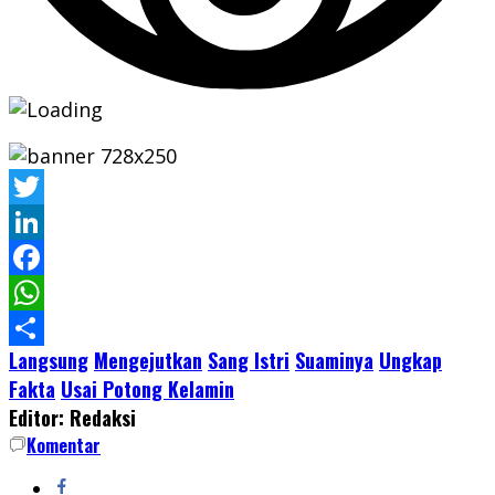
Twitter
LinkedIn
Facebook
WhatsApp
Langsung
Mengejutkan
Sang Istri
Suaminya
Ungkap
Share
Fakta
Usai Potong Kelamin
Editor: Redaksi
Komentar