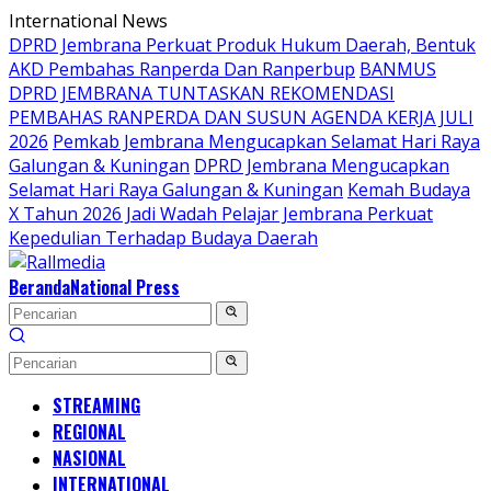
Langsung
International News
ke
DPRD Jembrana Perkuat Produk Hukum Daerah, Bentuk
konten
AKD Pembahas Ranperda Dan Ranperbup
BANMUS
DPRD JEMBRANA TUNTASKAN REKOMENDASI
PEMBAHAS RANPERDA DAN SUSUN AGENDA KERJA JULI
2026
Pemkab Jembrana Mengucapkan Selamat Hari Raya
Galungan & Kuningan
DPRD Jembrana Mengucapkan
Selamat Hari Raya Galungan & Kuningan
Kemah Budaya
X Tahun 2026 Jadi Wadah Pelajar Jembrana Perkuat
Kepedulian Terhadap Budaya Daerah
Beranda
National Press
STREAMING
REGIONAL
NASIONAL
INTERNATIONAL