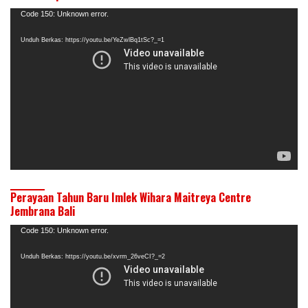
Pemutar
Code 150: Unknown error.
Video
Unduh Berkas: https://youtu.be/YeZwlBq1tSc?_=1
Perayaan Tahun Baru Imlek Wihara Maitreya Centre
Jembrana Bali
Pemutar
Code 150: Unknown error.
Video
Unduh Berkas: https://youtu.be/xvrm_26veCI?_=2