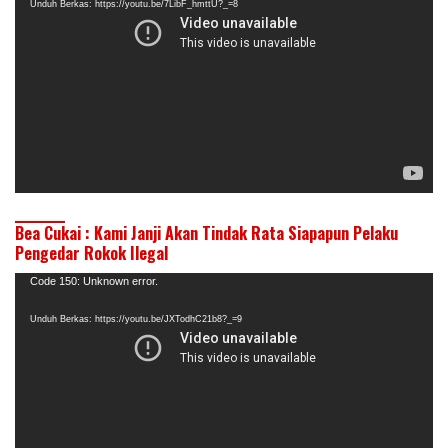
Unduh Berkas: https://youtu.be/7LibF_hmttU?_=8
Bea Cukai : Kami Janji Akan Tindak Rata Siapapun Pelaku
Pengedar Rokok Ilegal
Pemutar
Code 150: Unknown error.
Video
Unduh Berkas: https://youtu.be/JXTodhC21b8?_=9