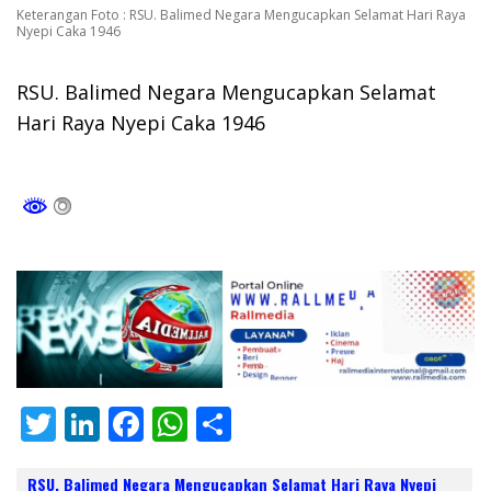
Keterangan Foto : RSU. Balimed Negara Mengucapkan Selamat Hari Raya
Nyepi Caka 1946
RSU. Balimed Negara Mengucapkan Selamat
Hari Raya Nyepi Caka 1946
T
Li
F
W
S
w
n
ac
h
h
RSU. Balimed Negara Mengucapkan Selamat Hari Raya Nyepi