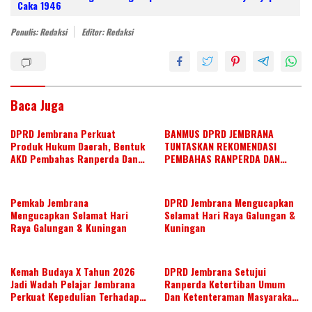
itt
k
e
at
ar
Caka 1946
er
e
b
s
e
Penulis: Redaksi
Editor: Redaksi
dI
o
A
n
o
p
k
p
Baca Juga
DPRD Jembrana Perkuat
BANMUS DPRD JEMBRANA
Produk Hukum Daerah, Bentuk
TUNTASKAN REKOMENDASI
AKD Pembahas Ranperda Dan
PEMBAHAS RANPERDA DAN
Ranperbup
SUSUN AGENDA KERJA JULI 2026
Pemkab Jembrana
DPRD Jembrana Mengucapkan
Mengucapkan Selamat Hari
Selamat Hari Raya Galungan &
Raya Galungan & Kuningan
Kuningan
Kemah Budaya X Tahun 2026
DPRD Jembrana Setujui
Jadi Wadah Pelajar Jembrana
Ranperda Ketertiban Umum
Perkuat Kepedulian Terhadap
Dan Ketenteraman Masyarakat
Budaya Daerah
Menjadi Ranperda Inisiatif