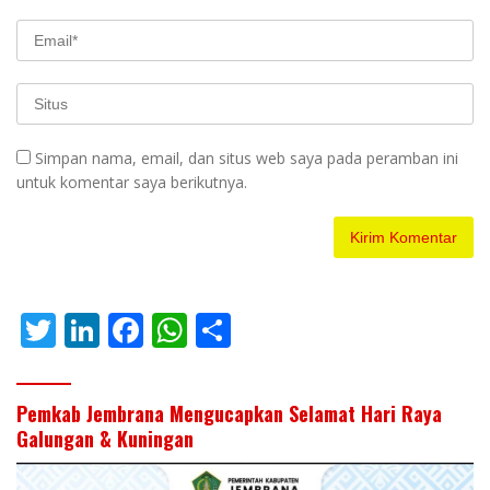
Simpan nama, email, dan situs web saya pada peramban ini
untuk komentar saya berikutnya.
T
Li
F
W
S
w
n
ac
h
h
itt
k
e
at
ar
Pemkab Jembrana Mengucapkan Selamat Hari Raya
er
e
b
s
e
Galungan & Kuningan
dI
o
A