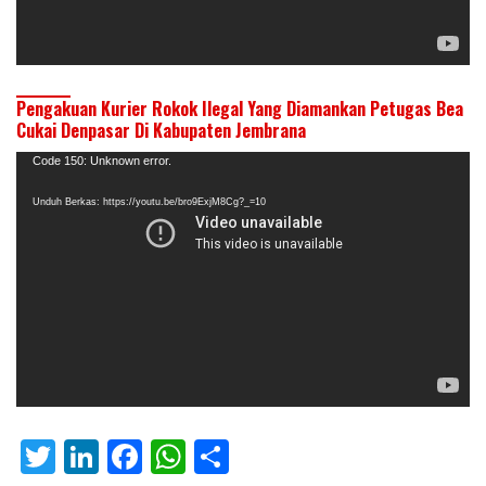
Pengakuan Kurier Rokok Ilegal Yang Diamankan Petugas Bea
Cukai Denpasar Di Kabupaten Jembrana
Pemutar
Code 150: Unknown error.
Video
Unduh Berkas: https://youtu.be/bro9ExjM8Cg?_=10
T
Li
F
W
S