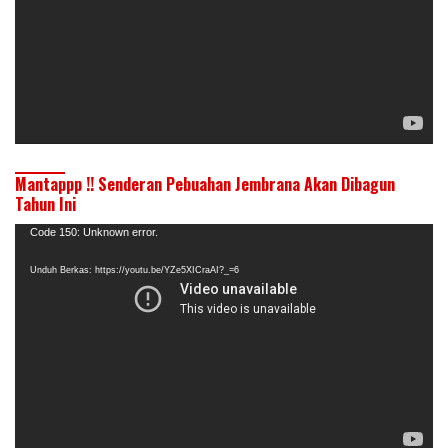
Mantappp !! Senderan Pebuahan Jembrana Akan Dibagun
Tahun Ini
Pemutar
Code 150: Unknown error.
Video
Unduh Berkas: https://youtu.be/YZe5XICraAI?_=6