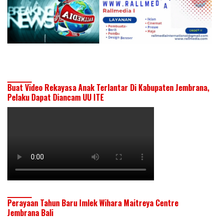
Buat Video Rekayasa Anak Terlantar Di Kabupaten Jembrana,
Pelaku Dapat Diancam UU ITE
Perayaan Tahun Baru Imlek Wihara Maitreya Centre
Jembrana Bali