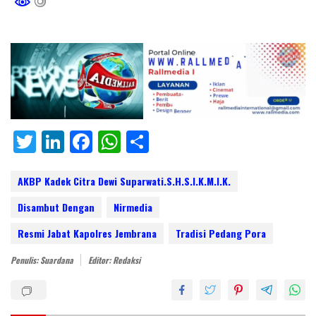
T
Li
F
W
S
w
n
ac
h
h
itt
k
e
at
ar
AKBP Kadek Citra Dewi Suparwati.S.H.S.I.K.M.I.K.
er
e
b
s
e
Disambut Dengan
Nirmedia
dI
o
A
Resmi Jabat Kapolres Jembrana
Tradisi Pedang Pora
n
o
p
Penulis: Suardana
Editor: Redaksi
k
p