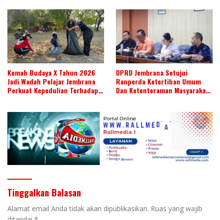
Kemah Budaya X Tahun 2026
DPRD Jembrana Setujui
Jadi Wadah Pelajar Jembrana
Ranperda Ketertiban Umum
Perkuat Kepedulian Terhadap
Dan Ketenteraman Masyarakat
Budaya Daerah
Menjadi Ranperda Inisiatif
DPRD
Tinggalkan Balasan
Alamat email Anda tidak akan dipublikasikan.
Ruas yang wajib
ditandai
*