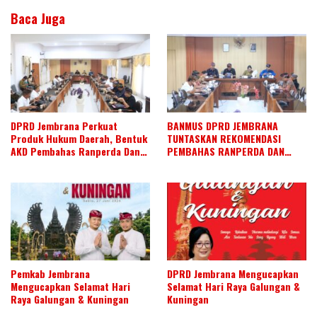
Baca Juga
DPRD Jembrana Perkuat
BANMUS DPRD JEMBRANA
Produk Hukum Daerah, Bentuk
TUNTASKAN REKOMENDASI
AKD Pembahas Ranperda Dan
PEMBAHAS RANPERDA DAN
Ranperbup
SUSUN AGENDA KERJA JULI 2026
Pemkab Jembrana
DPRD Jembrana Mengucapkan
Mengucapkan Selamat Hari
Selamat Hari Raya Galungan &
Raya Galungan & Kuningan
Kuningan