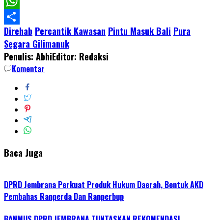
Facebook
WhatsApp
Direhab
Percantik Kawasan
Pintu Masuk Bali
Pura
Share
Segara Gilimanuk
Penulis: Abhi
Editor: Redaksi
Komentar
Baca Juga
DPRD Jembrana Perkuat Produk Hukum Daerah, Bentuk AKD
Pembahas Ranperda Dan Ranperbup
BANMUS DPRD JEMBRANA TUNTASKAN REKOMENDASI