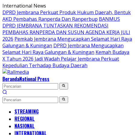
Langsung
International News
ke
DPRD Jembrana Perkuat Produk Hukum Daerah, Bentuk
konten
AKD Pembahas Ranperda Dan Ranperbup
BANMUS
DPRD JEMBRANA TUNTASKAN REKOMENDASI
PEMBAHAS RANPERDA DAN SUSUN AGENDA KERJA JULI
2026
Pemkab Jembrana Mengucapkan Selamat Hari Raya
Galungan & Kuningan
DPRD Jembrana Mengucapkan
Selamat Hari Raya Galungan & Kuningan
Kemah Budaya
X Tahun 2026 Jadi Wadah Pelajar Jembrana Perkuat
Kepedulian Terhadap Budaya Daerah
Beranda
National Press
STREAMING
REGIONAL
NASIONAL
INTERNATIONAL