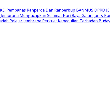
AKD Pembahas Ranperda Dan Ranperbup
BANMUS DPRD J
Jembrana Mengucapkan Selamat Hari Raya Galungan & Ku
adah Pelajar Jembrana Perkuat Kepedulian Terhadap Buda