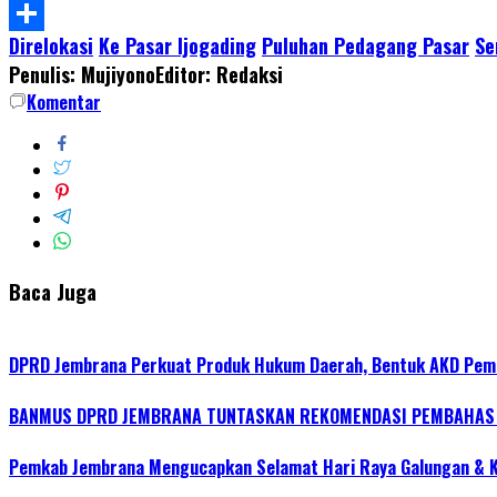
WhatsApp
Direlokasi
Ke Pasar Ijogading
Puluhan Pedagang Pasar
Se
Share
Penulis: Mujiyono
Editor: Redaksi
Komentar
Baca Juga
DPRD Jembrana Perkuat Produk Hukum Daerah, Bentuk AKD Pem
BANMUS DPRD JEMBRANA TUNTASKAN REKOMENDASI PEMBAHAS R
Pemkab Jembrana Mengucapkan Selamat Hari Raya Galungan & 