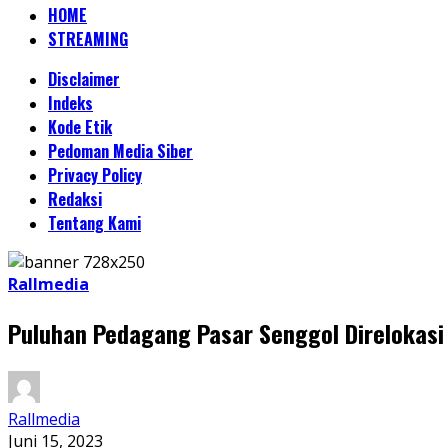
HOME
STREAMING
Disclaimer
Indeks
Kode Etik
Pedoman Media Siber
Privacy Policy
Redaksi
Tentang Kami
Rallmedia
Puluhan Pedagang Pasar Senggol Direlokasi 
Rallmedia
Juni 15, 2023