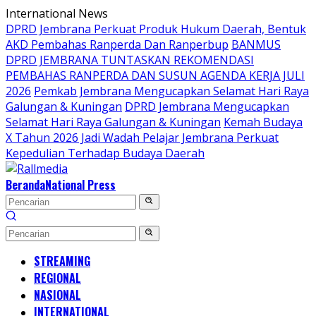
Langsung
International News
ke
DPRD Jembrana Perkuat Produk Hukum Daerah, Bentuk
konten
AKD Pembahas Ranperda Dan Ranperbup
BANMUS
DPRD JEMBRANA TUNTASKAN REKOMENDASI
PEMBAHAS RANPERDA DAN SUSUN AGENDA KERJA JULI
2026
Pemkab Jembrana Mengucapkan Selamat Hari Raya
Galungan & Kuningan
DPRD Jembrana Mengucapkan
Selamat Hari Raya Galungan & Kuningan
Kemah Budaya
X Tahun 2026 Jadi Wadah Pelajar Jembrana Perkuat
Kepedulian Terhadap Budaya Daerah
Beranda
National Press
STREAMING
REGIONAL
NASIONAL
INTERNATIONAL