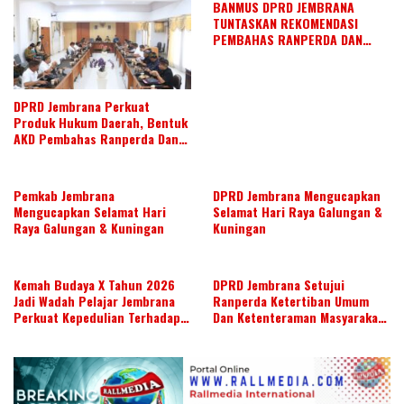
k
p
BANMUS DPRD JEMBRANA
TUNTASKAN REKOMENDASI
PEMBAHAS RANPERDA DAN
SUSUN AGENDA KERJA JULI 2026
DPRD Jembrana Perkuat
Produk Hukum Daerah, Bentuk
AKD Pembahas Ranperda Dan
Ranperbup
Pemkab Jembrana
DPRD Jembrana Mengucapkan
Mengucapkan Selamat Hari
Selamat Hari Raya Galungan &
Raya Galungan & Kuningan
Kuningan
Kemah Budaya X Tahun 2026
DPRD Jembrana Setujui
Jadi Wadah Pelajar Jembrana
Ranperda Ketertiban Umum
Perkuat Kepedulian Terhadap
Dan Ketenteraman Masyarakat
Budaya Daerah
Menjadi Ranperda Inisiatif
DPRD