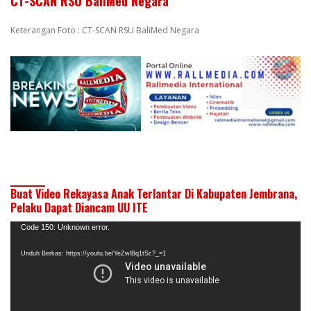
CT-SCAN RSU BaliMed Negara
Keterangan Foto : CT-SCAN RSU BaliMed Negara
Buat Video Rekayasa Anak Terlantar Di Kabupaten Jembrana,
Pelaku Dapat Diancam UU ITE
Pemutar
Code 150: Unknown error.
Video
Unduh Berkas: https://youtu.be/YeZwlBq1tSc?_=1