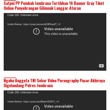
Satpol PP Pemkab Jembrana Tertibkan 16 Banner Gray Tiket
Online Penyebrangan Gilimnuk Langgar Aturan
Pemutar
Code 150: Unknown error.
Video
Unduh Berkas: https://youtu.be/wsnhD9PKau8?_=3
Ngaku Anggota TNI Sebar Video Pornography Pacar Akhirnya
Digelandang Polres Jembrana
Pemutar
Code 150: Unknown error.
Video
Unduh Berkas: https://youtu.be/dl5ejmVE2Pk?_=4