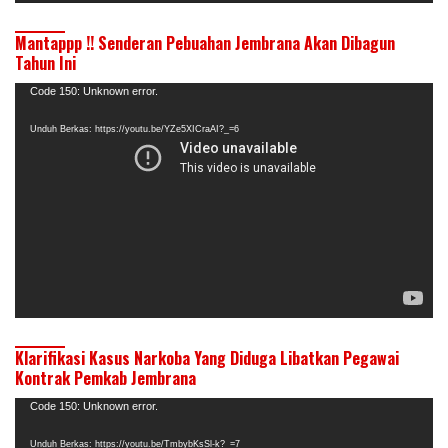
Mantappp !! Senderan Pebuahan Jembrana Akan Dibagun
Tahun Ini
Pemutar
Code 150: Unknown error.
Video
Unduh Berkas: https://youtu.be/YZe5XICraAI?_=6
Klarifikasi Kasus Narkoba Yang Diduga Libatkan Pegawai
Kontrak Pemkab Jembrana
Pemutar
Code 150: Unknown error.
Video
Unduh Berkas: https://youtu.be/TmbybKsSl-k?_=7