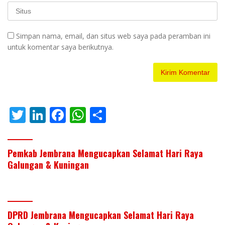
Simpan nama, email, dan situs web saya pada peramban ini
untuk komentar saya berikutnya.
T
Li
F
W
S
w
n
ac
h
h
itt
k
e
at
ar
Pemkab Jembrana Mengucapkan Selamat Hari Raya
er
e
b
s
e
Galungan & Kuningan
dI
o
A
n
o
p
k
p
DPRD Jembrana Mengucapkan Selamat Hari Raya