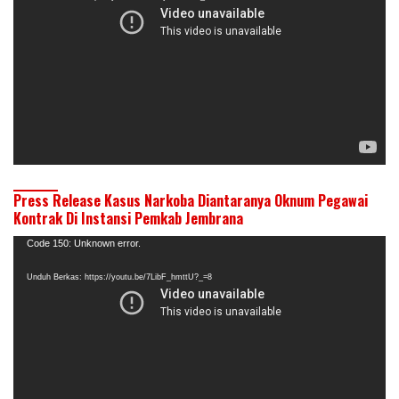
Press Release Kasus Narkoba Diantaranya Oknum Pegawai
Kontrak Di Instansi Pemkab Jembrana
Pemutar
Code 150: Unknown error.
Video
Unduh Berkas: https://youtu.be/7LibF_hmttU?_=8