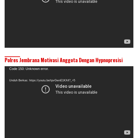
Polres Jembrana Motivasi Anggota Dengan Hypnopresisi
Pemutar
Code 150: Unknown error.
Video
Unduh Berkas: https://youtu.be/tpvGwnE1KX4?_=5