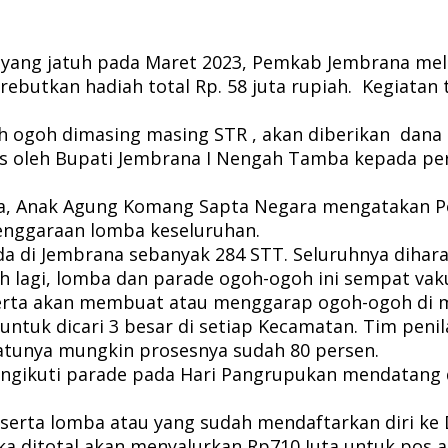
yang jatuh pada Maret 2023, Pemkab Jembrana mela
utkan hadiah total Rp. 58 juta rupiah. Kegiatan
goh dimasing masing STR , akan diberikan dana apre
lis oleh Bupati Jembrana I Nengah Tamba kepada pe
na, Anak Agung Komang Sapta Negara mengatakan 
lenggaraan lomba keseluruhan.
a di Jembrana sebanyak 284 STT. Seluruhnya dihara
bih lagi, lomba dan parade ogoh-ogoh ini sempat v
erta akan membuat atau menggarap ogoh-ogoh di ma
untuk dicari 3 besar di setiap Kecamatan. Tim peni
 satunya mungkin prosesnya sudah 80 persen.
ngikuti parade pada Hari Pangrupukan mendatang d
eserta lomba atau yang sudah mendaftarkan diri ke
ika ditotal akan menyalurkan Rp710 Juta untuk pos 