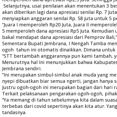
Selanjutnya, usai penilaian akan menentukan 3 be
akan diberikan lagi dana apresiasi senilai Rp. 7 J
menyiapkan anggaran senilai Rp. 58 juta untuk 5 
“Juara I memperoleh Rp20 Juta, Juara II memperole
5 memperoleh dana apresiasi Rp5 Juta. Kemudian unt
bakal mendapat dana apresiasi dari Pemprov Bali,” 
Sementara Bupati Jembrana, I Nengah Tamba men
ogoh tahun ini otomatis dinaikkan. Dimana untuk 
“STT bertambah anggarannya pun kami tambah, yan
Menurutnya hal Ini menunjukkan bahwa Kabupaten
Jembrana sendiri.
“Ini merupakan simbul-simbul anak muda yang meng
nyepi dibuatkan biar semua ngerti, jangan hanya 
Justru ogoh-ogoh ini merupakan bagian dari hari r
Terkait pelaksanaan pengarakan ogoh-ogoh, pihakny
“Ya memang di tahun sebelumnya kita dalam suasan
terbebas dari covid sepertinya akan kita atur. Y
tandasnya.