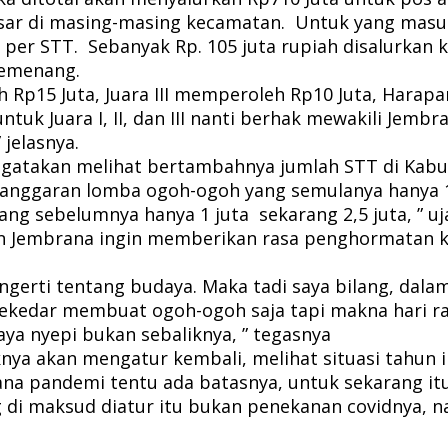
sar di masing-masing kecamatan. Untuk yang masuk 
uta per STT. Sebanyak Rp. 105 juta rupiah disalurkan
pemenang.
h Rp15 Juta, Juara III memperoleh Rp10 Juta, Harapa
uk Juara I, II, dan III nanti berhak mewakili Jembr
jelasnya.
gatakan melihat bertambahnya jumlah STT di Kabu
anggaran lomba ogoh-ogoh yang semulanya hanya 1 j
g sebelumnya hanya 1 juta sekarang 2,5 juta, ” uj
 Jembrana ingin memberikan rasa penghormatan kep
erti tentang budaya. Maka tadi saya bilang, dalam
sekedar membuat ogoh-ogoh saja tapi makna hari ray
aya nyepi bukan sebaliknya, ” tegasnya
a akan mengatur kembali, melihat situasi tahun in
a pandemi tentu ada batasnya, untuk sekarang itu n
ang di maksud diatur itu bukan penekanan covidnya