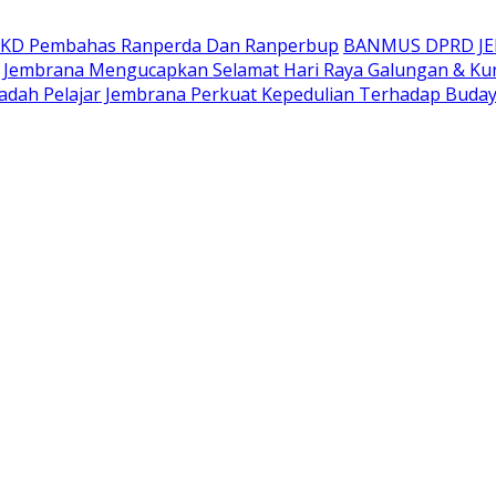
AKD Pembahas Ranperda Dan Ranperbup
BANMUS DPRD J
Jembrana Mengucapkan Selamat Hari Raya Galungan & Ku
adah Pelajar Jembrana Perkuat Kepedulian Terhadap Buda