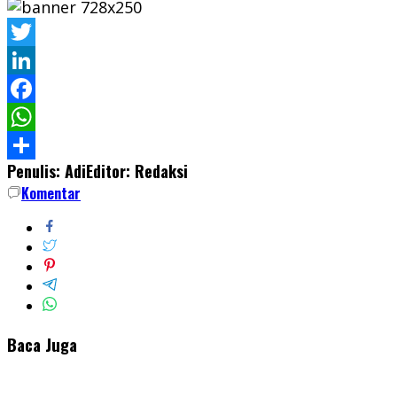
Twitter
LinkedIn
Facebook
WhatsApp
Penulis: Adi
Editor: Redaksi
Share
Komentar
Baca Juga