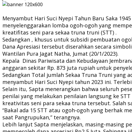
Menyambut Hari Suci Nyepi Tahun Baru Saka 1945 
menyelenggarakan lomba ogoh-ogoh yang mempereb
kreatifitas seni para sekaa truna truni (STT) .
Sedangkan , khusus untuk subsidi pembuatan ogoh o
Dana Apresiasi tersebut diserahkan secara simbo
Wantilan Pura Jagat Natha, Jumat (20/1/2023).
Kepala Dinas Pariwisata dan Kebudayaan Jembra
anggaran sekitar Rp. 873 juta rupiah untuk penye
Sedangkan Total jumlah Sekaa Truna Truni yang ad
menyambut Hari Suci Nyepi tahun 2023 ini. Terle
Selain itu, Sapta menerangkan bahwa seluruh pes
penilai yang melakukan penilaian langsung ke STT 
kreativitas seni para sekaa truna tersebut. Salah
“Bakal ada 15 STT atau ogoh-ogoh yang berhak me
saat Pangrupukan,” terangnya.
Lebih lanjut Sapta menjelaskan, masing-masing p
memperoleh dana apresiasi Rp2,5 Juta. Sehingga j