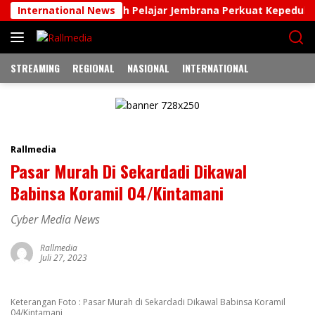
Langsung
026 Jadi Wadah Pelajar Jembrana Perkuat Kepedulian Terhad
International News
ke
konten
STREAMING
REGIONAL
NASIONAL
INTERNATIONAL
Rallmedia
Pasar Murah Di Sekardadi Dikawal
Babinsa Koramil 04/Kintamani
Cyber Media News
Rallmedia
Juli 27, 2023
Keterangan Foto : Pasar Murah di Sekardadi Dikawal Babinsa Koramil
04/Kintamani