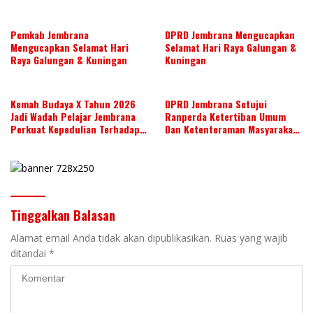
Ranperbup
SUSUN AGENDA KERJA JULI 2026
Pemkab Jembrana
DPRD Jembrana Mengucapkan
Mengucapkan Selamat Hari
Selamat Hari Raya Galungan &
Raya Galungan & Kuningan
Kuningan
Kemah Budaya X Tahun 2026
DPRD Jembrana Setujui
Jadi Wadah Pelajar Jembrana
Ranperda Ketertiban Umum
Perkuat Kepedulian Terhadap
Dan Ketenteraman Masyarakat
Budaya Daerah
Menjadi Ranperda Inisiatif
DPRD
Tinggalkan Balasan
Alamat email Anda tidak akan dipublikasikan.
Ruas yang wajib
ditandai
*