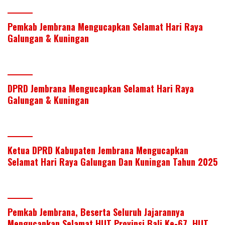
w
n
ac
h
h
itt
k
e
at
ar
Pemkab Jembrana Mengucapkan Selamat Hari Raya
er
e
b
s
e
Galungan & Kuningan
dI
o
A
n
o
p
k
p
DPRD Jembrana Mengucapkan Selamat Hari Raya
Galungan & Kuningan
Ketua DPRD Kabupaten Jembrana Mengucapkan
Selamat Hari Raya Galungan Dan Kuningan Tahun 2025
Pemkab Jembrana, Beserta Seluruh Jajarannya
Mengucapkan Selamat HUT Provinsi Bali Ke-67, HUT