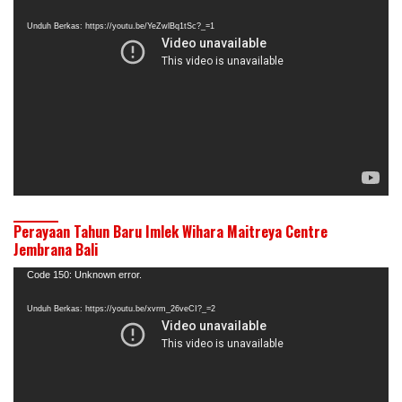
Video
Unduh Berkas: https://youtu.be/YeZwlBq1tSc?_=1
Perayaan Tahun Baru Imlek Wihara Maitreya Centre
Jembrana Bali
Pemutar
Code 150: Unknown error.
Video
Unduh Berkas: https://youtu.be/xvrm_26veCI?_=2