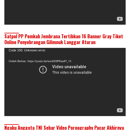
Satpol PP Pemkab Jembrana Tertibkan 16 Banner Gray Tiket
Online Penyebrangan Gilimnuk Langgar Aturan
Pemutar
Code 150: Unknown error.
Video
Unduh Berkas: https://youtu.be/wsnhD9PKau8?_=3
Ngaku Anggota TNI Sebar Video Pornography Pacar Akhirnya