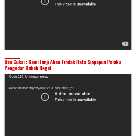
Bea Cukai : Kami Janji Akan Tindak Rata Siapapun Pelaku
Pengedar Rokok Ilegal
Pemutar
Code 150: Unknown error.
Video
Unduh Berkas: https://youtu.be/JXTodhC21b8?_=9