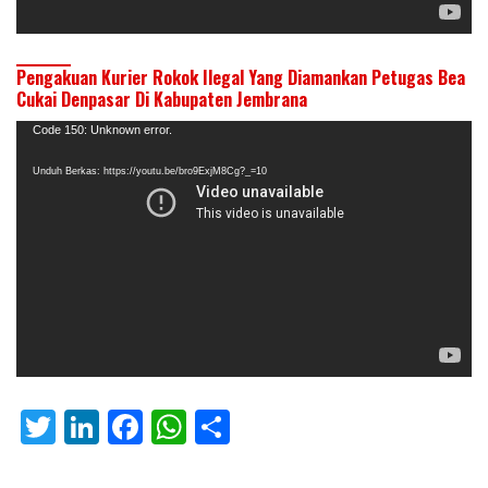
Pengakuan Kurier Rokok Ilegal Yang Diamankan Petugas Bea
Cukai Denpasar Di Kabupaten Jembrana
Pemutar
Code 150: Unknown error.
Video
Unduh Berkas: https://youtu.be/bro9ExjM8Cg?_=10
T
Li
F
W
S
w
n
ac
h
h