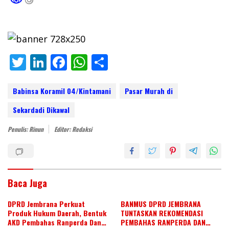
T
Li
F
W
S
w
n
ac
h
h
itt
k
e
at
ar
Babinsa Koramil 04/Kintamani
Pasar Murah di
er
e
b
s
e
Sekardadi Dikawal
dI
o
A
Penulis: Rinun
Editor: Redaksi
n
o
p
k
p
Baca Juga
DPRD Jembrana Perkuat
BANMUS DPRD JEMBRANA
Produk Hukum Daerah, Bentuk
TUNTASKAN REKOMENDASI
AKD Pembahas Ranperda Dan
PEMBAHAS RANPERDA DAN