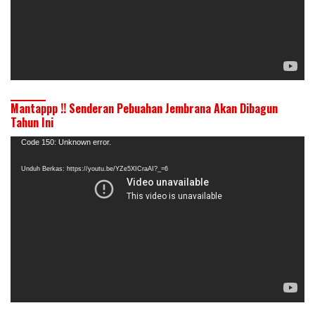
Mantappp !! Senderan Pebuahan Jembrana Akan Dibagun
Tahun Ini
Pemutar
Code 150: Unknown error.
Video
Unduh Berkas: https://youtu.be/YZe5XICraAI?_=6