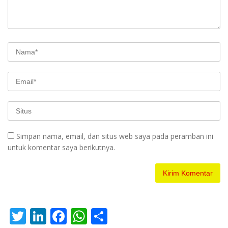
Simpan nama, email, dan situs web saya pada peramban ini
untuk komentar saya berikutnya.
T
Li
F
W
S