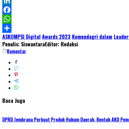
Twitter
LinkedIn
Facebook
WhatsApp
ASKOMPSI Digital
Awards 2023
Kemendagri dalam
Leader
Share
Penulis: Siswantara
Editor: Redaksi
Komentar
Baca Juga
DPRD Jembrana Perkuat Produk Hukum Daerah, Bentuk AKD Pem