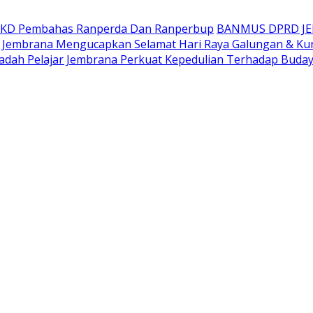
AKD Pembahas Ranperda Dan Ranperbup
BANMUS DPRD J
Jembrana Mengucapkan Selamat Hari Raya Galungan & Ku
adah Pelajar Jembrana Perkuat Kepedulian Terhadap Buda