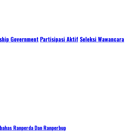
ship Government
Partisipasi Aktif
Seleksi Wawancara
bahas Ranperda Dan Ranperbup