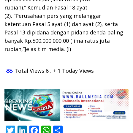
rupiah).” Kemudian Pasal 18 ayat
(2), “Perusahaan pers yang melanggar
ketentuan Pasal 5 ayat (1) dan ayat (2), serta
Pasal 13 dipidana dengan pidana denda paling
banyak Rp.500.000.000,00 (lima ratus juta
rupiah,”Jelas tim media. (!)
Total Views 6
, + 1 Today Views
T
Li
F
W
S