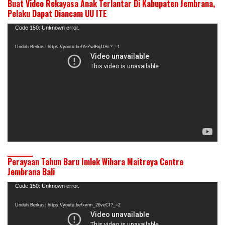
Buat Video Rekayasa Anak Terlantar Di Kabupaten Jembrana,
Pelaku Dapat Diancam UU ITE
Pemutar
Code 150: Unknown error.
Video
Unduh Berkas: https://youtu.be/YeZwlBq1tSc?_=1
Perayaan Tahun Baru Imlek Wihara Maitreya Centre
Jembrana Bali
Pemutar
Code 150: Unknown error.
Video
Unduh Berkas: https://youtu.be/xvrm_26veCI?_=2