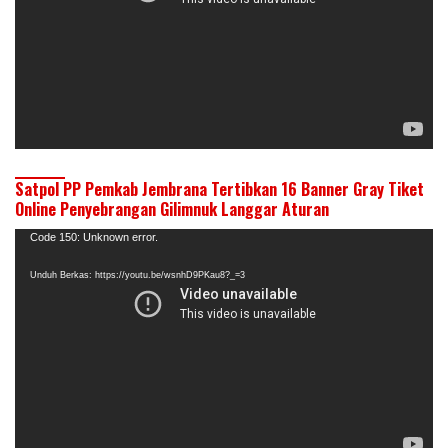
Satpol PP Pemkab Jembrana Tertibkan 16 Banner Gray Tiket
Online Penyebrangan Gilimnuk Langgar Aturan
Pemutar
Code 150: Unknown error.
Video
Unduh Berkas: https://youtu.be/wsnhD9PKau8?_=3