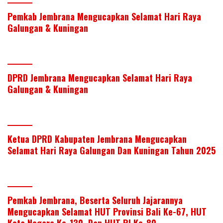
itt
k
e
at
ar
Pemkab Jembrana Mengucapkan Selamat Hari Raya
er
e
b
s
e
Galungan & Kuningan
dI
o
A
n
o
p
k
p
DPRD Jembrana Mengucapkan Selamat Hari Raya
Galungan & Kuningan
Ketua DPRD Kabupaten Jembrana Mengucapkan
Selamat Hari Raya Galungan Dan Kuningan Tahun 2025
Pemkab Jembrana, Beserta Seluruh Jajarannya
Mengucapkan Selamat HUT Provinsi Bali Ke-67, HUT
Kota Negara Ke-130, Dan HUT RI Ke-80