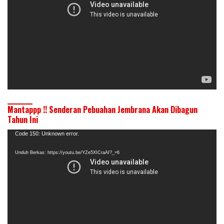
Mantappp !! Senderan Pebuahan Jembrana Akan Dibagun
Tahun Ini
Pemutar
Code 150: Unknown error.
Video
Unduh Berkas: https://youtu.be/YZe5XICraAI?_=6