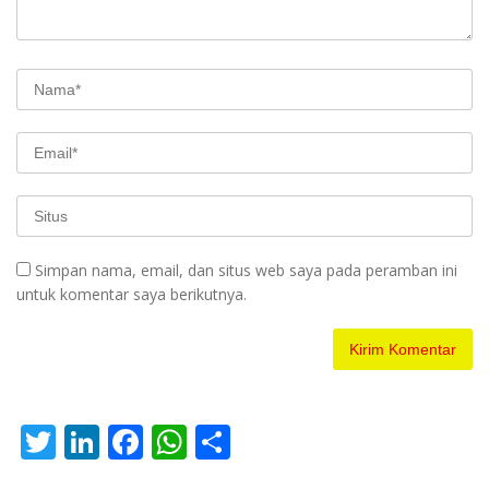
Simpan nama, email, dan situs web saya pada peramban ini
untuk komentar saya berikutnya.
T
Li
F
W
S
w
n
ac
h
h