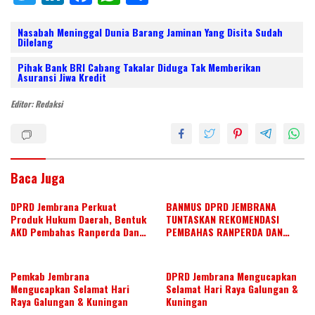
w
n
ac
h
h
itt
k
e
at
ar
Nasabah Meninggal Dunia Barang Jaminan Yang Disita Sudah
Dilelang
er
e
b
s
e
Pihak Bank BRI Cabang Takalar Diduga Tak Memberikan
dI
o
A
Asuransi Jiwa Kredit
n
o
p
Editor: Redaksi
k
p
Baca Juga
DPRD Jembrana Perkuat
BANMUS DPRD JEMBRANA
Produk Hukum Daerah, Bentuk
TUNTASKAN REKOMENDASI
AKD Pembahas Ranperda Dan
PEMBAHAS RANPERDA DAN
Ranperbup
SUSUN AGENDA KERJA JULI 2026
Pemkab Jembrana
DPRD Jembrana Mengucapkan
Mengucapkan Selamat Hari
Selamat Hari Raya Galungan &
Raya Galungan & Kuningan
Kuningan