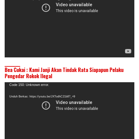
Bea Cukai : Kami Janji Akan Tindak Rata Siapapun Pelaku
Pengedar Rokok Ilegal
Pemutar
Code 150: Unknown error.
Video
Unduh Berkas: https://youtu.be/JXTodhC21b8?_=9