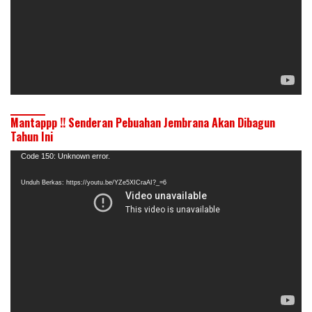
Mantappp !! Senderan Pebuahan Jembrana Akan Dibagun
Tahun Ini
Pemutar
Code 150: Unknown error.
Video
Unduh Berkas: https://youtu.be/YZe5XICraAI?_=6