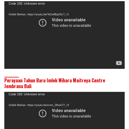
Pemutar
Code 150: Unknown error.
Video
Unduh Berkas: https://youtu.be/YeZwlBq1tSc?_=1
Perayaan Tahun Baru Imlek Wihara Maitreya Centre
Jembrana Bali
Pemutar
Code 150: Unknown error.
Video
Unduh Berkas: https://youtu.be/xvrm_26veCI?_=2