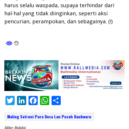
harus selalu waspada, supaya terhindar dari
hal-hal yang tidak diinginkan, seperti aksi
pencurian, perampokan, dan sebagainya. (!)
T
Li
F
W
S
w
n
ac
h
h
itt
k
e
at
ar
Maling Satroni Pura Desa Lan Puseh Dauhwaru
er
e
b
s
e
Editor: Redaksi