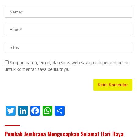
Simpan nama, email, dan situs web saya pada peramban ini
untuk komentar saya berikutnya.
T
Li
F
W
S
w
n
ac
h
h
itt
k
e
at
ar
Pemkab Jembrana Mengucapkan Selamat Hari Raya