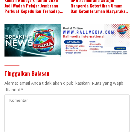
Kemah Budaya X Tahun 2026
DPRD Jembrana Setujui
Jadi Wadah Pelajar Jembrana
Ranperda Ketertiban Umum
Perkuat Kepedulian Terhadap
Dan Ketenteraman Masyarakat
Budaya Daerah
Menjadi Ranperda Inisiatif
DPRD
Tinggalkan Balasan
Alamat email Anda tidak akan dipublikasikan.
Ruas yang wajib
ditandai
*