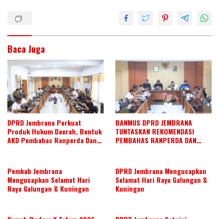
dI
o
A
n
o
p
k
p
Baca Juga
DPRD Jembrana Perkuat
BANMUS DPRD JEMBRANA
Produk Hukum Daerah, Bentuk
TUNTASKAN REKOMENDASI
AKD Pembahas Ranperda Dan
PEMBAHAS RANPERDA DAN
Ranperbup
SUSUN AGENDA KERJA JULI 2026
Pemkab Jembrana
DPRD Jembrana Mengucapkan
Mengucapkan Selamat Hari
Selamat Hari Raya Galungan &
Raya Galungan & Kuningan
Kuningan