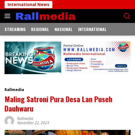
Langsung
International News
DPRD Jem
ke
konten
STREAMING
REGIONAL
NASIONAL
INTERNATIONAL
Rallmedia
Maling Satroni Pura Desa Lan Puseh
Dauhwaru
Rallmedia
November 22, 2023