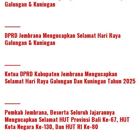
er
e
b
s
e
Galungan & Kuningan
dI
o
A
n
o
p
k
p
DPRD Jembrana Mengucapkan Selamat Hari Raya
Galungan & Kuningan
Ketua DPRD Kabupaten Jembrana Mengucapkan
Selamat Hari Raya Galungan Dan Kuningan Tahun 2025
Pemkab Jembrana, Beserta Seluruh Jajarannya
Mengucapkan Selamat HUT Provinsi Bali Ke-67, HUT
Kota Negara Ke-130, Dan HUT RI Ke-80