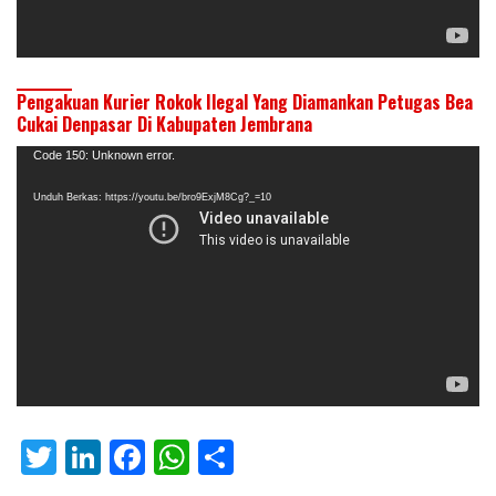
Pengakuan Kurier Rokok Ilegal Yang Diamankan Petugas Bea
Cukai Denpasar Di Kabupaten Jembrana
Pemutar
Code 150: Unknown error.
Video
Unduh Berkas: https://youtu.be/bro9ExjM8Cg?_=10
T
Li
F
W
S
w
n
ac
h
h