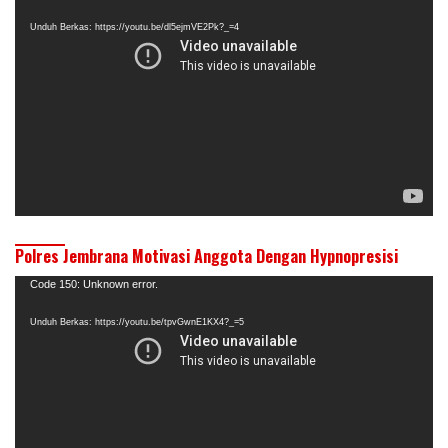
Video
Unduh Berkas: https://youtu.be/dl5ejmVE2Pk?_=4
Polres Jembrana Motivasi Anggota Dengan Hypnopresisi
Pemutar
Code 150: Unknown error.
Video
Unduh Berkas: https://youtu.be/tpvGwnE1KX4?_=5