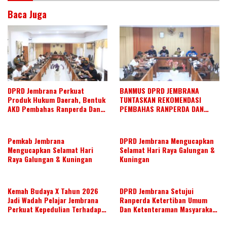
Baca Juga
DPRD Jembrana Perkuat
BANMUS DPRD JEMBRANA
Produk Hukum Daerah, Bentuk
TUNTASKAN REKOMENDASI
AKD Pembahas Ranperda Dan
PEMBAHAS RANPERDA DAN
Ranperbup
SUSUN AGENDA KERJA JULI 2026
Pemkab Jembrana
DPRD Jembrana Mengucapkan
Mengucapkan Selamat Hari
Selamat Hari Raya Galungan &
Raya Galungan & Kuningan
Kuningan
Kemah Budaya X Tahun 2026
DPRD Jembrana Setujui
Jadi Wadah Pelajar Jembrana
Ranperda Ketertiban Umum
Perkuat Kepedulian Terhadap
Dan Ketenteraman Masyarakat
Budaya Daerah
Menjadi Ranperda Inisiatif