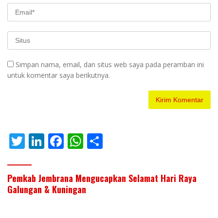
Simpan nama, email, dan situs web saya pada peramban ini
untuk komentar saya berikutnya.
T
Li
F
W
S
w
n
ac
h
h
itt
k
e
at
ar
Pemkab Jembrana Mengucapkan Selamat Hari Raya
er
e
b
s
e
Galungan & Kuningan
dI
o
A