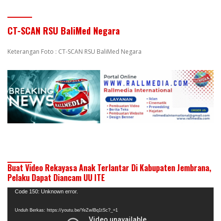
CT-SCAN RSU BaliMed Negara
Keterangan Foto : CT-SCAN RSU BaliMed Negara
Buat Video Rekayasa Anak Terlantar Di Kabupaten Jembrana,
Pelaku Dapat Diancam UU ITE
Pemutar
Code 150: Unknown error.
Video
Unduh Berkas: https://youtu.be/YeZwlBq1tSc?_=1