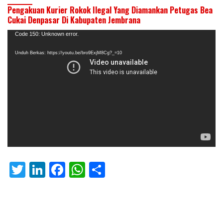
Pengakuan Kurier Rokok Ilegal Yang Diamankan Petugas Bea
Cukai Denpasar Di Kabupaten Jembrana
Pemutar
Code 150: Unknown error.
Video
Unduh Berkas: https://youtu.be/bro9ExjM8Cg?_=10
T
Li
F
W
S
w
n
ac
h
h
itt
k
e
at
ar
er
e
b
s
e