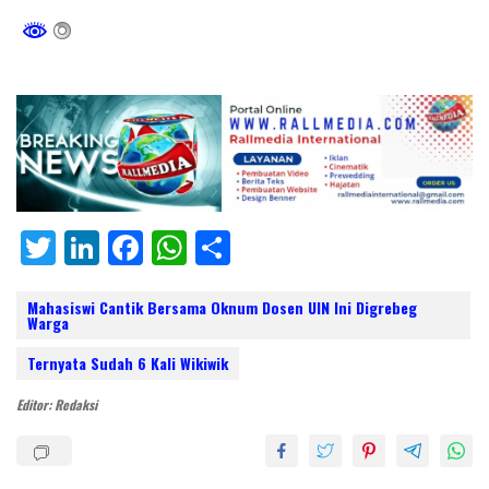
T
Li
F
W
S
w
n
ac
h
h
itt
k
e
at
ar
Mahasiswi Cantik Bersama Oknum Dosen UIN Ini Digrebeg
Warga
er
e
b
s
e
Ternyata Sudah 6 Kali Wikiwik
dI
o
A
Editor: Redaksi
n
o
p
k
p