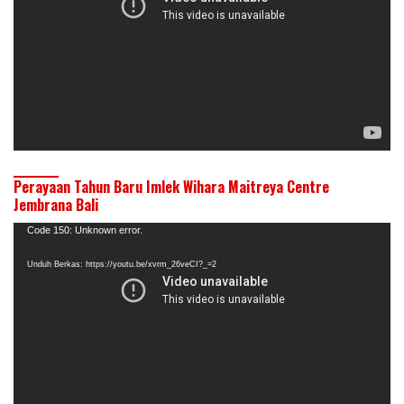
Perayaan Tahun Baru Imlek Wihara Maitreya Centre
Jembrana Bali
Pemutar
Code 150: Unknown error.
Video
Unduh Berkas: https://youtu.be/xvrm_26veCI?_=2