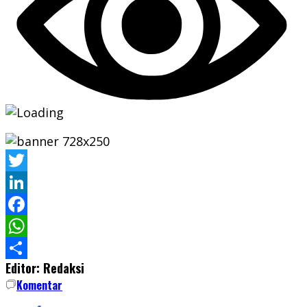
Twitter
LinkedIn
Facebook
WhatsApp
Editor: Redaksi
Share
Komentar