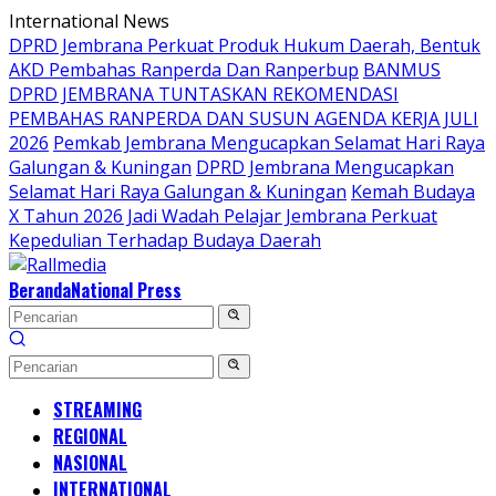
Langsung
International News
ke
DPRD Jembrana Perkuat Produk Hukum Daerah, Bentuk
konten
AKD Pembahas Ranperda Dan Ranperbup
BANMUS
DPRD JEMBRANA TUNTASKAN REKOMENDASI
PEMBAHAS RANPERDA DAN SUSUN AGENDA KERJA JULI
2026
Pemkab Jembrana Mengucapkan Selamat Hari Raya
Galungan & Kuningan
DPRD Jembrana Mengucapkan
Selamat Hari Raya Galungan & Kuningan
Kemah Budaya
X Tahun 2026 Jadi Wadah Pelajar Jembrana Perkuat
Kepedulian Terhadap Budaya Daerah
Beranda
National Press
STREAMING
REGIONAL
NASIONAL
INTERNATIONAL