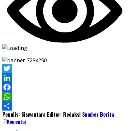
Twitter
LinkedIn
Facebook
WhatsApp
Penulis: Siswantara
Editor: Redaksi
Sumber Berita
Share
Komentar