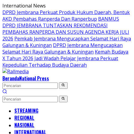
Langsung
International News
ke
DPRD Jembrana Perkuat Produk Hukum Daerah, Bentuk
konten
AKD Pembahas Ranperda Dan Ranperbup
BANMUS
DPRD JEMBRANA TUNTASKAN REKOMENDASI
PEMBAHAS RANPERDA DAN SUSUN AGENDA KERJA JULI
2026
Pemkab Jembrana Mengucapkan Selamat Hari Raya
Galungan & Kuningan
DPRD Jembrana Mengucapkan
Selamat Hari Raya Galungan & Kuningan
Kemah Budaya
X Tahun 2026 Jadi Wadah Pelajar Jembrana Perkuat
Kepedulian Terhadap Budaya Daerah
Beranda
National Press
STREAMING
REGIONAL
NASIONAL
INTERNATIONAL