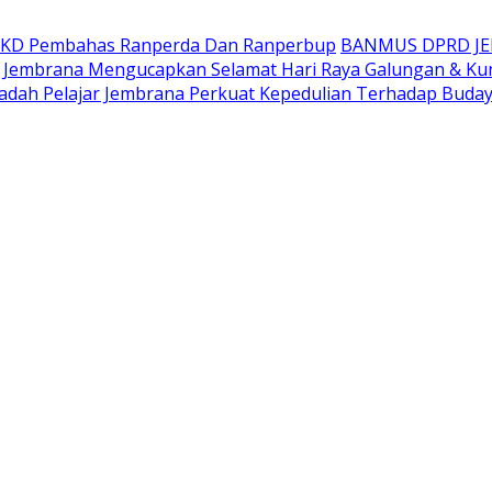
AKD Pembahas Ranperda Dan Ranperbup
BANMUS DPRD J
Jembrana Mengucapkan Selamat Hari Raya Galungan & Ku
adah Pelajar Jembrana Perkuat Kepedulian Terhadap Buda