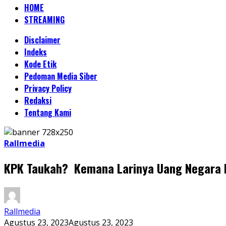
HOME
STREAMING
Disclaimer
Indeks
Kode Etik
Pedoman Media Siber
Privacy Policy
Redaksi
Tentang Kami
Rallmedia
KPK Taukah? Kemana Larinya Uang Negara 
Rallmedia
Agustus 23, 2023
Agustus 23, 2023