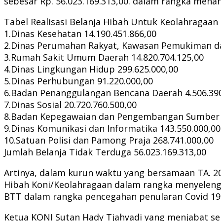
sebesar Rp. 56.023.169.313,00. dalam rangka mena
Tabel Realisasi Belanja Hibah Untuk Keolahragaan 
1.Dinas Kesehatan 14.190.451.866,00
2.Dinas Perumahan Rakyat, Kawasan Pemukiman dan
3.Rumah Sakit Umum Daerah 14.820.704.125,00
4.Dinas Lingkungan Hidup 299.625.000,00
5.Dinas Perhubungan 91.220.000,00
6.Badan Penanggulangan Bencana Daerah 4.506.390
7.Dinas Sosial 20.720.760.500,00
8.Badan Kepegawaian dan Pengembangan Sumber D
9.Dinas Komunikasi dan Informatika 143.550.000,00
10.Satuan Polisi dan Pamong Praja 268.741.000,00
Jumlah Belanja Tidak Terduga 56.023.169.313,00
Artinya, dalam kurun waktu yang bersamaan TA. 2
Hibah Koni/Keolahragaan dalam rangka menyelen
BTT dalam rangka pencegahan penularan Covid 19
Ketua KONI Sutan Hady Tjahyadi yang menjabat seja