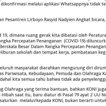
38 dikonfirmasi melalui aplikasi Whatsappnya tida
bolan Pesantren Lirboyo Rasyid Nadyien Angkat bica
 19, dimana ruang gerak kita dibatasi oleh Peratu
Rangka Percepatan Penanganan (COVID-19) diluncur
erskala Besar Dalam Rangka Percepatan Penanganan
i peliburan sekolah dan tempat kerja, pembatasan 
eluruh masyarakat diarahkan mengurung diri dirum
as Pariwisata, Kebudayaan, Pemuda dan Olahraga 
ahal kita semua tahu bahwa tidak ada penyelenggar
 Olahraga yang terima bantuan, bahkan KONI juga k
ibah saat itu, baru diatur di Pasal 79 ayat 2 UU 
salurkan melalui/kepada KONI, bukan berarti untuk