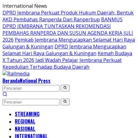
Langsung
International News
ke
DPRD Jembrana Perkuat Produk Hukum Daerah, Bentuk
konten
AKD Pembahas Ranperda Dan Ranperbup
BANMUS
DPRD JEMBRANA TUNTASKAN REKOMENDASI
PEMBAHAS RANPERDA DAN SUSUN AGENDA KERJA JULI
2026
Pemkab Jembrana Mengucapkan Selamat Hari Raya
Galungan & Kuningan
DPRD Jembrana Mengucapkan
Selamat Hari Raya Galungan & Kuningan
Kemah Budaya
X Tahun 2026 Jadi Wadah Pelajar Jembrana Perkuat
Kepedulian Terhadap Budaya Daerah
Beranda
National Press
STREAMING
REGIONAL
NASIONAL
INTERNATIONAL