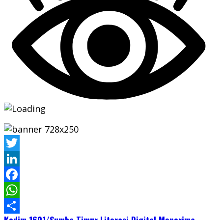
Twitter
LinkedIn
Facebook
WhatsApp
Kodim 1601/Sumba Timur
Literasi Digital
Menerima