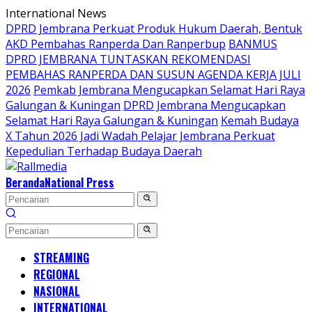
Langsung
International News
ke
DPRD Jembrana Perkuat Produk Hukum Daerah, Bentuk
konten
AKD Pembahas Ranperda Dan Ranperbup
BANMUS
DPRD JEMBRANA TUNTASKAN REKOMENDASI
PEMBAHAS RANPERDA DAN SUSUN AGENDA KERJA JULI
2026
Pemkab Jembrana Mengucapkan Selamat Hari Raya
Galungan & Kuningan
DPRD Jembrana Mengucapkan
Selamat Hari Raya Galungan & Kuningan
Kemah Budaya
X Tahun 2026 Jadi Wadah Pelajar Jembrana Perkuat
Kepedulian Terhadap Budaya Daerah
Beranda
National Press
STREAMING
REGIONAL
NASIONAL
INTERNATIONAL