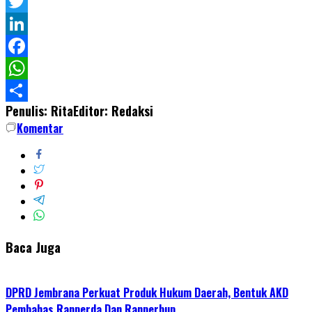
Twitter
LinkedIn
Facebook
WhatsApp
Penulis: Rita
Editor: Redaksi
Share
Komentar
Baca Juga
DPRD Jembrana Perkuat Produk Hukum Daerah, Bentuk AKD
Pembahas Ranperda Dan Ranperbup