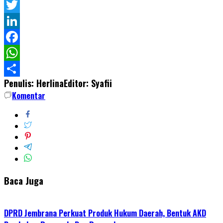
Twitter
LinkedIn
Facebook
WhatsApp
Penulis: Herlina
Editor: Syafii
Share
Komentar
Baca Juga
DPRD Jembrana Perkuat Produk Hukum Daerah, Bentuk AKD