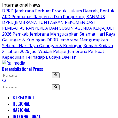
Langsung
International News
ke
DPRD Jembrana Perkuat Produk Hukum Daerah, Bentuk
konten
AKD Pembahas Ranperda Dan Ranperbup
BANMUS
DPRD JEMBRANA TUNTASKAN REKOMENDASI
PEMBAHAS RANPERDA DAN SUSUN AGENDA KERJA JULI
2026
Pemkab Jembrana Mengucapkan Selamat Hari Raya
Galungan & Kuningan
DPRD Jembrana Mengucapkan
Selamat Hari Raya Galungan & Kuningan
Kemah Budaya
X Tahun 2026 Jadi Wadah Pelajar Jembrana Perkuat
Kepedulian Terhadap Budaya Daerah
Beranda
National Press
STREAMING
REGIONAL
NASIONAL
INTERNATIONAL