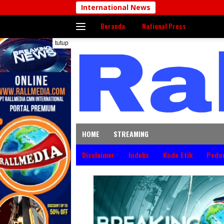
Langsung
International News
ke
Beranda
National Press
konten
tutup
HOME
STREAMING
Disclaimer
Indeks
Kode Etik
Pedo