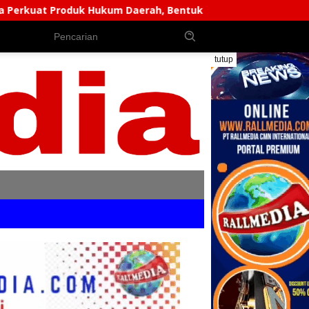
m Daerah, Bentuk AKD Pembahas Ranperda Dan Ranperbup
tutup