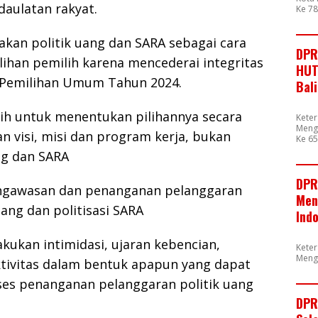
aulatan rakyat.
Ke 7
kan politik uang dan SARA sebagai cara
DPR
ihan pemilih karena mencederai integritas
HUT
 Pemilihan Umum Tahun 2024.
Bal
lih untuk menentukan pilihannya secara
Kete
Mengu
n visi, misi dan program kerja, bukan
Ke 65
ng dan SARA
DPR
ngawasan dan penanganan pelanggaran
Men
uang dan politisasi SARA
Ind
akukan intimidasi, ujaran kebencian,
Kete
Meng
ktivitas dalam bentuk apapun yang dapat
s penanganan pelanggaran politik uang
DPR