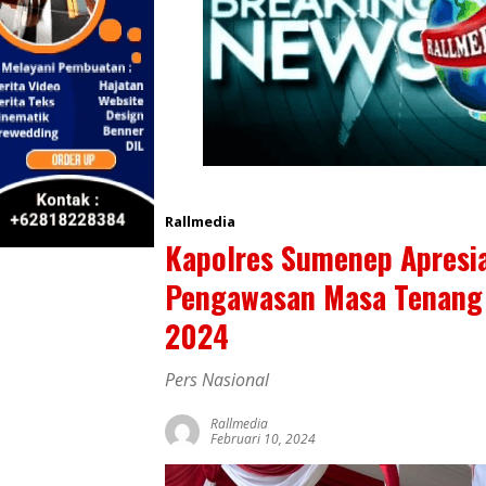
Rallmedia
Kapolres Sumenep Apresia
Pengawasan Masa Tenang 
2024
Pers Nasional
Rallmedia
Februari 10, 2024