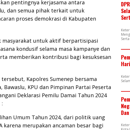
kan pentingnya kerjasama antara
DPR
lu, dan semua pihak terkait untuk
Sel
Ser
caran proses demokrasi di Kabupaten
Kete
Meng
Sert
 masyarakat untuk aktif berpartisipasi
asana kondusif selama masa kampanye dan
rta memberikan kontribusi bagi kesuksesan
Pem
Har
Kete
ga tersebut, Kapolres Sumenep bersama
Sela
, Bawaslu, KPU dan Pimpinan Partai Peserta
ngani Deklarasi Pemilu Damai Tahun 2024
Pem
 :
Neg
Dan
lihan Umum Tahun 2024, dari politik uang
ARA karena merupakan ancaman besar bagi
Kete
Kota 