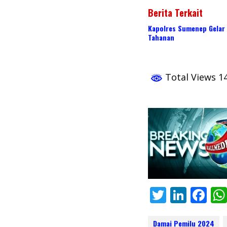
Berita Terkait
Kapolres Sumenep Gelar
Tahanan
Total Views 1
T
Li
F
w
n
ac
Damai Pemilu 2024