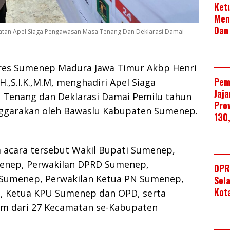
Ket
Men
Dan
iatan Apel Siaga Pengawasan Masa Tenang Dan Deklarasi Damai
es Sumenep Madura Jawa Timur Akbp Henri
Pem
H.,S.I.K.,M.M, menghadiri Apel Siaga
Jaj
Tenang dan Deklarasi Damai Pemilu tahun
Pro
nggarakan oleh Bawaslu Kabupaten Sumenep.
130
m acara tersebut Wakil Bupati Sumenep,
enep, Perwakilan DPRD Sumenep,
DPR
i Sumenep, Perwakilan Ketua PN Sumenep,
Sel
Kot
, Ketua KPU Sumenep dan OPD, serta
m dari 27 Kecamatan se-Kabupaten