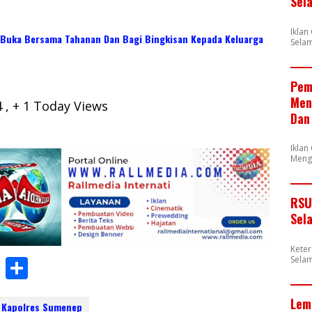
Sel
Ikla
 Buka Bersama Tahanan Dan Bagi Bingkisan Kepada Keluarga
Selam
Pem
Men
4
, + 1 Today Views
Dan
Iklan
Meng
RSU
Sel
Kete
W
S
Selam
h
h
Lem
Kapolres Sumenep