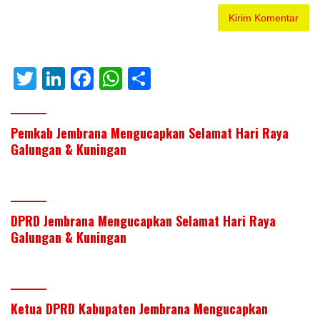
T
Li
F
W
S
w
n
ac
h
h
itt
k
e
at
ar
Pemkab Jembrana Mengucapkan Selamat Hari Raya
er
e
b
s
e
Galungan & Kuningan
dI
o
A
n
o
p
k
p
DPRD Jembrana Mengucapkan Selamat Hari Raya
Galungan & Kuningan
Ketua DPRD Kabupaten Jembrana Mengucapkan