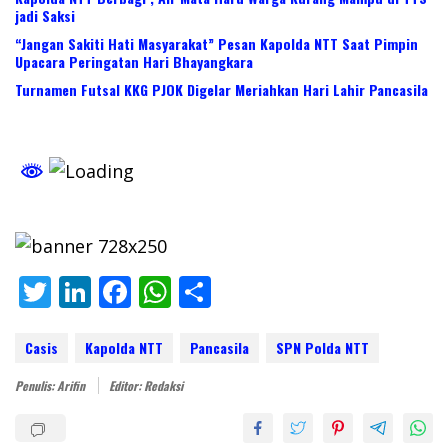
jadi Saksi
“Jangan Sakiti Hati Masyarakat” Pesan Kapolda NTT Saat Pimpin
Upacara Peringatan Hari Bhayangkara
Turnamen Futsal KKG PJOK Digelar Meriahkan Hari Lahir Pancasila
T
Li
F
W
S
w
n
ac
h
h
itt
k
e
at
ar
Casis
Kapolda NTT
Pancasila
SPN Polda NTT
er
e
b
s
e
Penulis: Arifin
Editor: Redaksi
dI
o
A