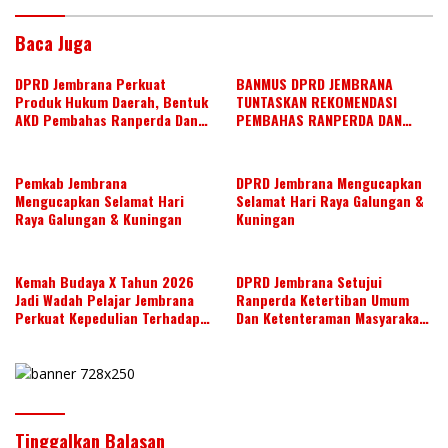
n
o
p
k
p
Baca Juga
DPRD Jembrana Perkuat
BANMUS DPRD JEMBRANA
Produk Hukum Daerah, Bentuk
TUNTASKAN REKOMENDASI
AKD Pembahas Ranperda Dan
PEMBAHAS RANPERDA DAN
Ranperbup
SUSUN AGENDA KERJA JULI 2026
Pemkab Jembrana
DPRD Jembrana Mengucapkan
Mengucapkan Selamat Hari
Selamat Hari Raya Galungan &
Raya Galungan & Kuningan
Kuningan
Kemah Budaya X Tahun 2026
DPRD Jembrana Setujui
Jadi Wadah Pelajar Jembrana
Ranperda Ketertiban Umum
Perkuat Kepedulian Terhadap
Dan Ketenteraman Masyarakat
Budaya Daerah
Menjadi Ranperda Inisiatif
DPRD
Tinggalkan Balasan