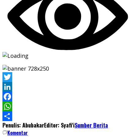
Twitter
LinkedIn
Facebook
WhatsApp
Penulis: Abubakar
Editor: Syafi'i
Sumber Berita
Share
Komentar