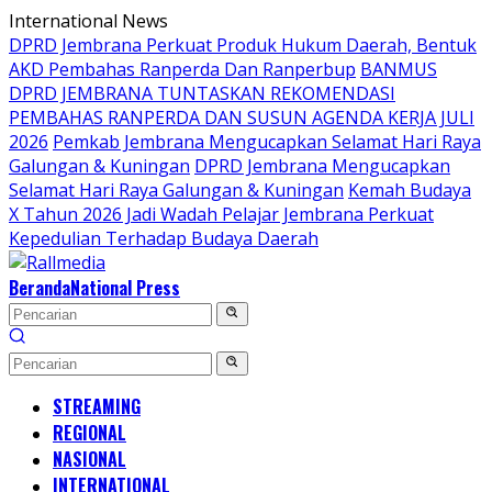
Langsung
International News
ke
DPRD Jembrana Perkuat Produk Hukum Daerah, Bentuk
konten
AKD Pembahas Ranperda Dan Ranperbup
BANMUS
DPRD JEMBRANA TUNTASKAN REKOMENDASI
PEMBAHAS RANPERDA DAN SUSUN AGENDA KERJA JULI
2026
Pemkab Jembrana Mengucapkan Selamat Hari Raya
Galungan & Kuningan
DPRD Jembrana Mengucapkan
Selamat Hari Raya Galungan & Kuningan
Kemah Budaya
X Tahun 2026 Jadi Wadah Pelajar Jembrana Perkuat
Kepedulian Terhadap Budaya Daerah
Beranda
National Press
STREAMING
REGIONAL
NASIONAL
INTERNATIONAL