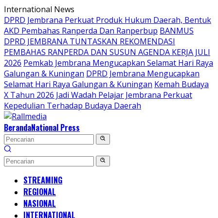
Langsung
International News
ke
DPRD Jembrana Perkuat Produk Hukum Daerah, Bentuk
konten
AKD Pembahas Ranperda Dan Ranperbup
BANMUS
DPRD JEMBRANA TUNTASKAN REKOMENDASI
PEMBAHAS RANPERDA DAN SUSUN AGENDA KERJA JULI
2026
Pemkab Jembrana Mengucapkan Selamat Hari Raya
Galungan & Kuningan
DPRD Jembrana Mengucapkan
Selamat Hari Raya Galungan & Kuningan
Kemah Budaya
X Tahun 2026 Jadi Wadah Pelajar Jembrana Perkuat
Kepedulian Terhadap Budaya Daerah
Beranda
National Press
STREAMING
REGIONAL
NASIONAL
INTERNATIONAL