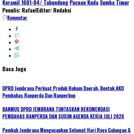
Koramil 1601-04/ Tabundung
Pacuan Kuda
Sumba Timur
Share
Penulis: Rafael
Editor: Redaksi
Komentar
Baca Juga
DPRD Jembrana Perkuat Produk Hukum Daerah, Bentuk AKD
Pembahas Ranperda Dan Ranperbup
BANMUS DPRD JEMBRANA TUNTASKAN REKOMENDASI
PEMBAHAS RANPERDA DAN SUSUN AGENDA KERJA JULI 2026
Pemkab Jembrana Mengucapkan Selamat Hari Raya Galungan &