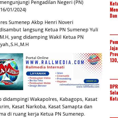
.K mengunjungi Pengadilan Negeri (PN)
Ket
Men
16/01/2024)
Dan
res Sumenep Akbp Henri Noveri
.K disambut langsung Ketua PN Sumenep Yuli
,M.H, yang didamping Wakil Ketua PN
Pem
ah.,S.H.,M.H
Jaj
Pro
130
DPR
Sel
Kot
 didampingi Wakapolres, Kabagops, Kasat
skrim, Kasat Narkoba, Kasat Samapta dan
ima di ruang kerja Ketua PN Sumenep.