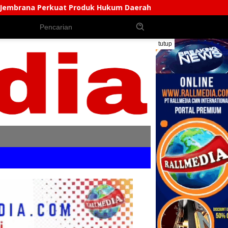
 Hukum Daerah, Bentuk AKD Pembahas Ranperda Dan Ranper
tutup