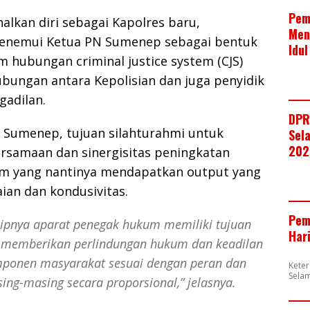
Pem
lkan diri sebagai Kapolres baru,
Men
enemui Ketua PN Sumenep sebagai bentuk
Idul
m hubungan criminal justice system (CJS)
ubungan antara Kepolisian dan juga penyidik
gadilan.
DPR
 Sumenep, tujuan silahturahmi untuk
Sela
202
samaan dan sinergisitas peningkatan
m yang nantinya mendapatkan output yang
ian dan kondusivitas.
Pem
sipnya aparat penegak hukum memiliki tujuan
Har
 memberikan perlindungan hukum dan keadilan
mponen masyarakat sesuai dengan peran dan
Kete
Selam
ng-masing secara proporsional,” jelasnya.