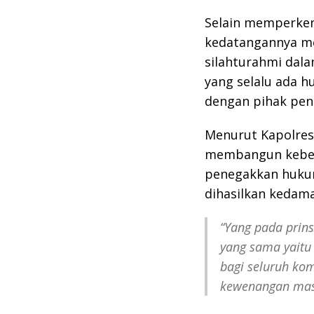
Selain memperkena
kedatangannya m
silahturahmi dala
yang selalu ada h
dengan pihak pen
Menurut Kapolres
membangun keber
penegakkan huku
dihasilkan kedama
“Yang pada prin
yang sama yaitu
bagi seluruh ko
kewenangan masi