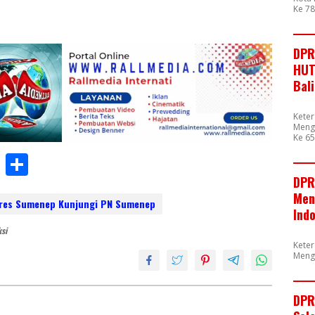
Ke 7
DPR
HUT
Bal
Kete
Mengu
Ke 65
W
S
h
h
DPR
Men
at
ar
olres Sumenep Kunjungi PN Sumenep
Ind
s
e
ksi
Kete
A
Meng
p
p
DPR