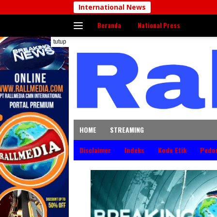
Langsung
International News
ke
Beranda
National Press
konten
tutup
HOME
STREAMING
Disclaimer
Indeks
Kode Etik
Pedo