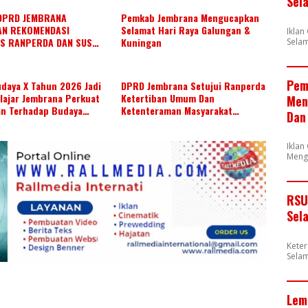
Sel
DPRD JEMBRANA
Pemkab Jembrana Mengucapkan
AN REKOMENDASI
Selamat Hari Raya Galungan &
Ikla
S RANPERDA DAN SUSUN
Kuningan
Selam
ERJA JULI 2026
Pem
daya X Tahun 2026 Jadi
DPRD Jembrana Setujui Ranperda
lajar Jembrana Perkuat
Ketertiban Umum Dan
Men
an Terhadap Budaya
Ketenteraman Masyarakat
Dan
Menjadi Ranperda Inisiatif DPRD
Iklan
Meng
RSU
Sel
Kete
Selam
Lem