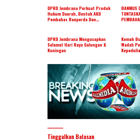
DPRD Jembrana Perkuat Produk
BANMUS 
Hukum Daerah, Bentuk AKD
TUNTASK
Pembahas Ranperda Dan
PEMBAHA
Ranperbup
AGENDA K
DPRD Jembrana Mengucapkan
Kemah Bu
Selamat Hari Raya Galungan &
Wadah Pe
Kuningan
Kepeduli
Daerah
Tinggalkan Balasan