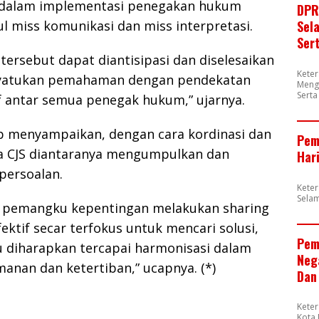
idalam implementasi penegakan hukum
DPR
ul miss komunikasi dan miss interpretasi.
Sel
Ser
 tersebut dapat diantisipasi dan diselesaikan
Kete
yatukan pemahaman dengan pendekatan
Meng
Sert
f antar semua penegak hukum,” ujarnya.
 menyampaikan, dengan cara kordinasi dan
Pem
a CJS diantaranya mengumpulkan dan
Har
persoalan.
Kete
Sela
 pemangku kepentingan melakukan sharing
ektif secar terfokus untuk mencari solusi,
Pem
u diharapkan tercapai harmonisasi dalam
Neg
anan dan ketertiban,” ucapnya. (*)
Dan
Kete
Kota 