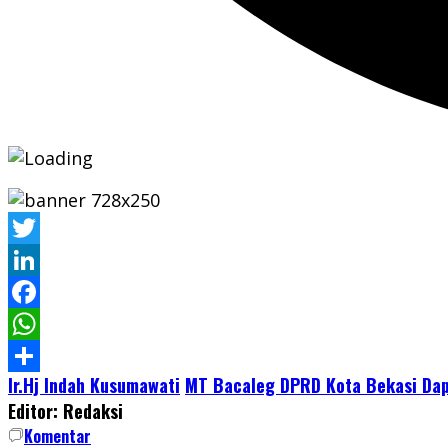
Twitter
LinkedIn
Facebook
WhatsApp
Ir.Hj Indah Kusumawati
MT Bacaleg DPRD Kota Bekasi Dapi
Share
Editor: Redaksi
Komentar