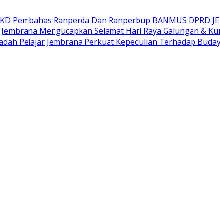
AKD Pembahas Ranperda Dan Ranperbup
BANMUS DPRD J
Jembrana Mengucapkan Selamat Hari Raya Galungan & Ku
adah Pelajar Jembrana Perkuat Kepedulian Terhadap Buda