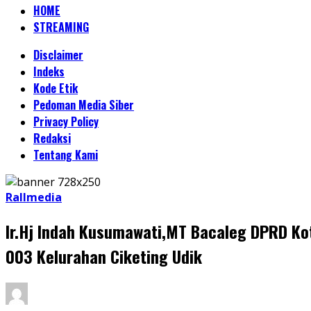
HOME
STREAMING
Disclaimer
Indeks
Kode Etik
Pedoman Media Siber
Privacy Policy
Redaksi
Tentang Kami
Rallmedia
Ir.Hj Indah Kusumawati,MT Bacaleg DPRD Kot
003 Kelurahan Ciketing Udik