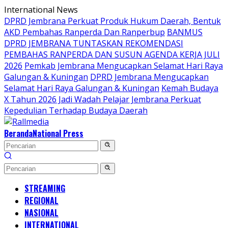
Langsung
International News
ke
DPRD Jembrana Perkuat Produk Hukum Daerah, Bentuk
konten
AKD Pembahas Ranperda Dan Ranperbup
BANMUS
DPRD JEMBRANA TUNTASKAN REKOMENDASI
PEMBAHAS RANPERDA DAN SUSUN AGENDA KERJA JULI
2026
Pemkab Jembrana Mengucapkan Selamat Hari Raya
Galungan & Kuningan
DPRD Jembrana Mengucapkan
Selamat Hari Raya Galungan & Kuningan
Kemah Budaya
X Tahun 2026 Jadi Wadah Pelajar Jembrana Perkuat
Kepedulian Terhadap Budaya Daerah
Beranda
National Press
STREAMING
REGIONAL
NASIONAL
INTERNATIONAL