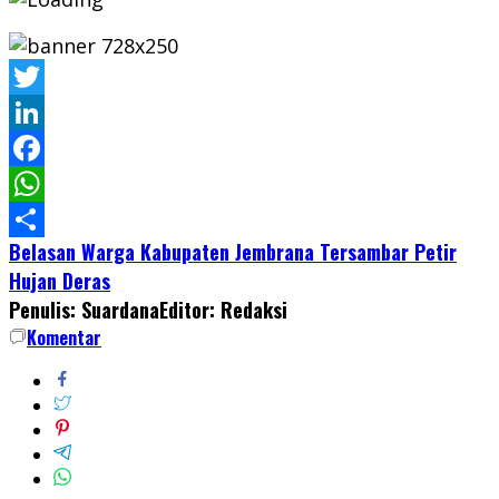
Twitter
LinkedIn
Facebook
WhatsApp
Belasan Warga Kabupaten Jembrana Tersambar Petir
Share
Hujan Deras
Penulis: Suardana
Editor: Redaksi
Komentar