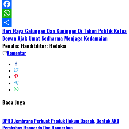
LinkedIn
Facebook
WhatsApp
Hari Raya Galungan Dan Kuningan Di Tahun Politik Ketua
Share
Dewan Ajak Umat Sedharma Menjaga Kedamaian
Penulis: Handi
Editor: Redaksi
Komentar
Baca Juga
DPRD Jembrana Perkuat Produk Hukum Daerah, Bentuk AKD
Pembahas Ranperda Dan Ranperbup