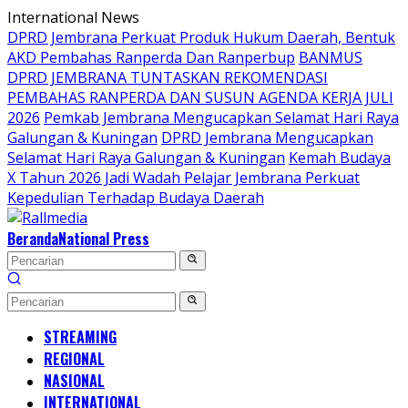
Langsung
International News
ke
DPRD Jembrana Perkuat Produk Hukum Daerah, Bentuk
konten
AKD Pembahas Ranperda Dan Ranperbup
BANMUS
DPRD JEMBRANA TUNTASKAN REKOMENDASI
PEMBAHAS RANPERDA DAN SUSUN AGENDA KERJA JULI
2026
Pemkab Jembrana Mengucapkan Selamat Hari Raya
Galungan & Kuningan
DPRD Jembrana Mengucapkan
Selamat Hari Raya Galungan & Kuningan
Kemah Budaya
X Tahun 2026 Jadi Wadah Pelajar Jembrana Perkuat
Kepedulian Terhadap Budaya Daerah
Beranda
National Press
STREAMING
REGIONAL
NASIONAL
INTERNATIONAL