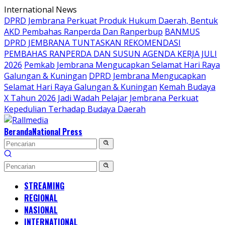
Langsung
International News
ke
DPRD Jembrana Perkuat Produk Hukum Daerah, Bentuk
konten
AKD Pembahas Ranperda Dan Ranperbup
BANMUS
DPRD JEMBRANA TUNTASKAN REKOMENDASI
PEMBAHAS RANPERDA DAN SUSUN AGENDA KERJA JULI
2026
Pemkab Jembrana Mengucapkan Selamat Hari Raya
Galungan & Kuningan
DPRD Jembrana Mengucapkan
Selamat Hari Raya Galungan & Kuningan
Kemah Budaya
X Tahun 2026 Jadi Wadah Pelajar Jembrana Perkuat
Kepedulian Terhadap Budaya Daerah
Beranda
National Press
STREAMING
REGIONAL
NASIONAL
INTERNATIONAL