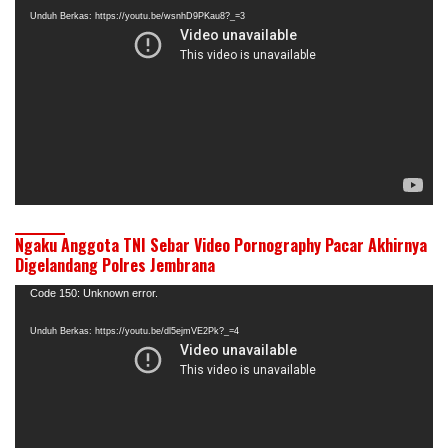
Video
Unduh Berkas: https://youtu.be/wsnhD9PKau8?_=3
Ngaku Anggota TNI Sebar Video Pornography Pacar Akhirnya
Digelandang Polres Jembrana
Pemutar
Code 150: Unknown error.
Video
Unduh Berkas: https://youtu.be/dl5ejmVE2Pk?_=4