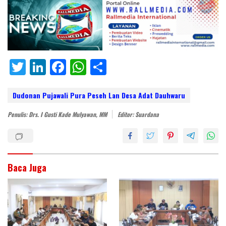
T
Li
F
W
S
w
n
ac
h
h
itt
k
e
at
ar
Dudonan Pujawali Pura Peseh Lan Desa Adat Dauhwaru
er
e
b
s
e
Penulis: Drs. I Gusti Kade Mulyawan, MM
Editor: Suardana
dI
o
A
n
o
p
k
p
Baca Juga