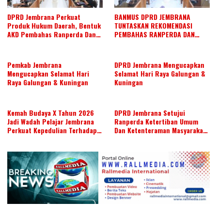
DPRD Jembrana Perkuat
BANMUS DPRD JEMBRANA
Produk Hukum Daerah, Bentuk
TUNTASKAN REKOMENDASI
AKD Pembahas Ranperda Dan
PEMBAHAS RANPERDA DAN
Ranperbup
SUSUN AGENDA KERJA JULI 2026
Pemkab Jembrana
DPRD Jembrana Mengucapkan
Mengucapkan Selamat Hari
Selamat Hari Raya Galungan &
Raya Galungan & Kuningan
Kuningan
Kemah Budaya X Tahun 2026
DPRD Jembrana Setujui
Jadi Wadah Pelajar Jembrana
Ranperda Ketertiban Umum
Perkuat Kepedulian Terhadap
Dan Ketenteraman Masyarakat
Budaya Daerah
Menjadi Ranperda Inisiatif
DPRD