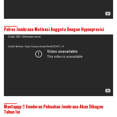
Polres Jembrana Motivasi Anggota Dengan Hypnopresisi
Pemutar
Code 150: Unknown error.
Video
Unduh Berkas: https://youtu.be/tpvGwnE1KX4?_=5
Mantappp !! Senderan Pebuahan Jembrana Akan Dibagun
Tahun Ini