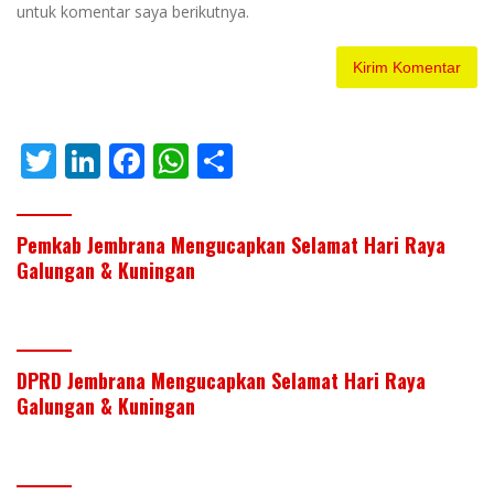
untuk komentar saya berikutnya.
T
Li
F
W
S
w
n
ac
h
h
itt
k
e
at
ar
Pemkab Jembrana Mengucapkan Selamat Hari Raya
er
e
b
s
e
Galungan & Kuningan
dI
o
A
n
o
p
k
p
DPRD Jembrana Mengucapkan Selamat Hari Raya
Galungan & Kuningan