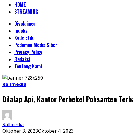
HOME
STREAMING
Disclaimer
Indeks
Kode Etik
Pedoman Media Siber
Privacy Policy
Redaksi
Tentang Kami
Rallmedia
Dilalap Api, Kantor Perbekel Pohsanten Ter
Rallmedia
Oktober 3, 2023
Oktober 4, 2023