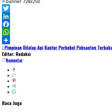
Twitter
LinkedIn
Facebook
WhatsApp
: Pimpinan
Dilalap Api
Kantor Perbekel Pohsanten Terbak
Share
Editor: Redaksi
Komentar
Baca Juga