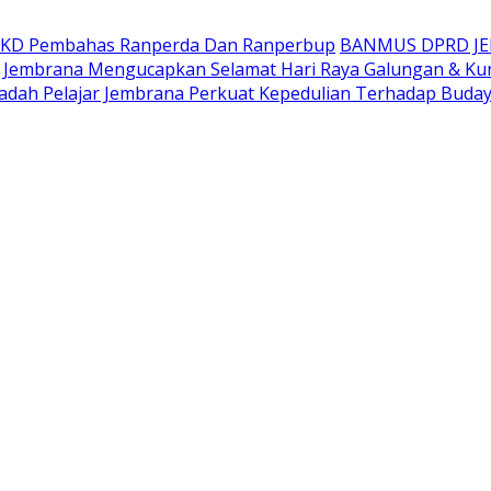
AKD Pembahas Ranperda Dan Ranperbup
BANMUS DPRD J
Jembrana Mengucapkan Selamat Hari Raya Galungan & Ku
adah Pelajar Jembrana Perkuat Kepedulian Terhadap Buda