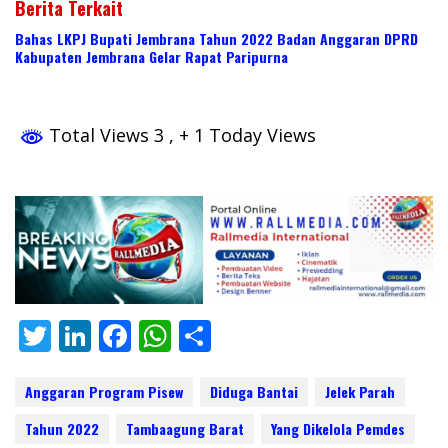
Berita Terkait
Bahas LKPJ Bupati Jembrana Tahun 2022 Badan Anggaran DPRD
Kabupaten Jembrana Gelar Rapat Paripurna
Total Views 3
, + 1 Today Views
T
Li
F
W
S
w
n
ac
h
h
itt
k
e
at
ar
Anggaran Program Pisew
Diduga Bantai
Jelek Parah
er
e
b
s
e
Tahun 2022
Tambaagung Barat
Yang Dikelola Pemdes