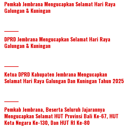
itt
k
e
at
ar
Pemkab Jembrana Mengucapkan Selamat Hari Raya
er
e
b
s
e
Galungan & Kuningan
dI
o
A
n
o
p
k
p
DPRD Jembrana Mengucapkan Selamat Hari Raya
Galungan & Kuningan
Ketua DPRD Kabupaten Jembrana Mengucapkan
Selamat Hari Raya Galungan Dan Kuningan Tahun 2025
Pemkab Jembrana, Beserta Seluruh Jajarannya
Mengucapkan Selamat HUT Provinsi Bali Ke-67, HUT
Kota Negara Ke-130, Dan HUT RI Ke-80