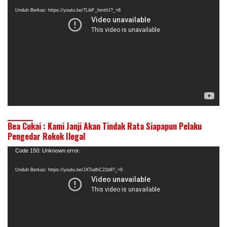
Video
Unduh Berkas: https://youtu.be/7LibF_hmttU?_=8
Bea Cukai : Kami Janji Akan Tindak Rata Siapapun Pelaku
Pengedar Rokok Ilegal
Pemutar
Code 150: Unknown error.
Video
Unduh Berkas: https://youtu.be/JXTodhC21b8?_=9