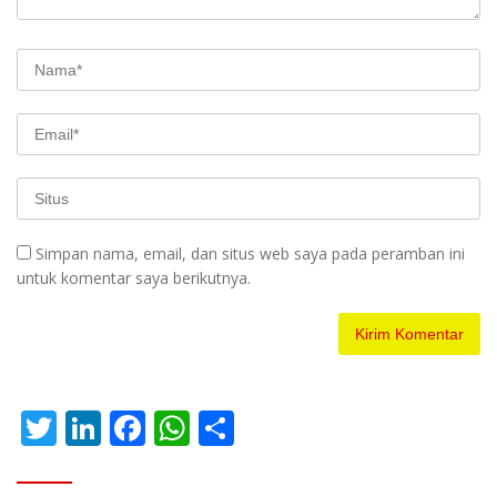
Simpan nama, email, dan situs web saya pada peramban ini
untuk komentar saya berikutnya.
T
Li
F
W
S
w
n
ac
h
h