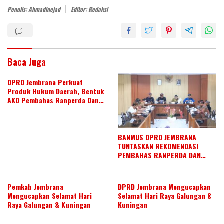
dI
o
A
Penulis: Ahmadinejad
Editor: Redaksi
n
o
p
k
p
Baca Juga
DPRD Jembrana Perkuat
Produk Hukum Daerah, Bentuk
AKD Pembahas Ranperda Dan
Ranperbup
BANMUS DPRD JEMBRANA
TUNTASKAN REKOMENDASI
PEMBAHAS RANPERDA DAN
SUSUN AGENDA KERJA JULI 2026
Pemkab Jembrana
DPRD Jembrana Mengucapkan
Mengucapkan Selamat Hari
Selamat Hari Raya Galungan &
Raya Galungan & Kuningan
Kuningan