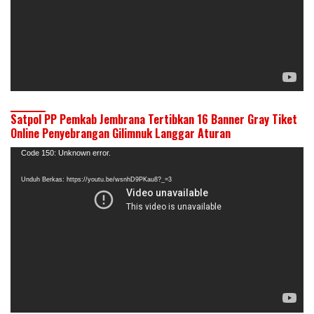
Satpol PP Pemkab Jembrana Tertibkan 16 Banner Gray Tiket
Online Penyebrangan Gilimnuk Langgar Aturan
Pemutar
Code 150: Unknown error.
Video
Unduh Berkas: https://youtu.be/wsnhD9PKau8?_=3