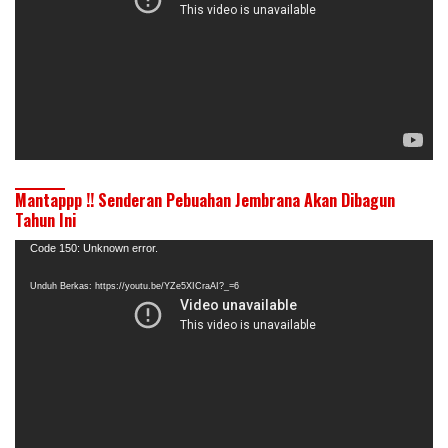
Mantappp !! Senderan Pebuahan Jembrana Akan Dibagun
Tahun Ini
Pemutar
Code 150: Unknown error.
Video
Unduh Berkas: https://youtu.be/YZe5XICraAI?_=6