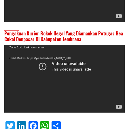
Pengakuan Kurier Rokok Ilegal Yang Diamankan Petugas Bea
Cukai Denpasar Di Kabupaten Jembrana
Pemutar
Code 150: Unknown error.
Video
Unduh Berkas: https://youtu.be/bro9ExjM8Cg?_=10
T
Li
F
W
S