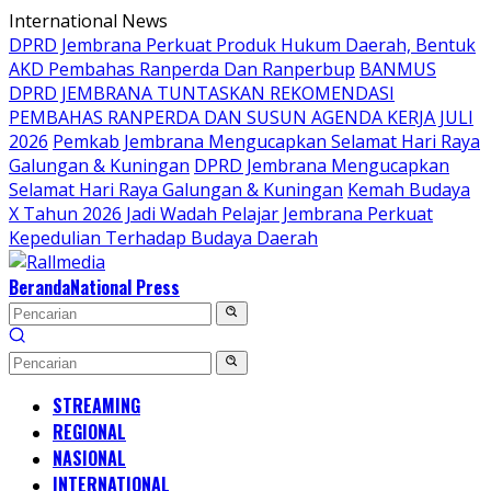
Langsung
International News
ke
DPRD Jembrana Perkuat Produk Hukum Daerah, Bentuk
konten
AKD Pembahas Ranperda Dan Ranperbup
BANMUS
DPRD JEMBRANA TUNTASKAN REKOMENDASI
PEMBAHAS RANPERDA DAN SUSUN AGENDA KERJA JULI
2026
Pemkab Jembrana Mengucapkan Selamat Hari Raya
Galungan & Kuningan
DPRD Jembrana Mengucapkan
Selamat Hari Raya Galungan & Kuningan
Kemah Budaya
X Tahun 2026 Jadi Wadah Pelajar Jembrana Perkuat
Kepedulian Terhadap Budaya Daerah
Beranda
National Press
STREAMING
REGIONAL
NASIONAL
INTERNATIONAL