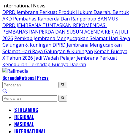
Langsung
International News
ke
DPRD Jembrana Perkuat Produk Hukum Daerah, Bentuk
konten
AKD Pembahas Ranperda Dan Ranperbup
BANMUS
DPRD JEMBRANA TUNTASKAN REKOMENDASI
PEMBAHAS RANPERDA DAN SUSUN AGENDA KERJA JULI
2026
Pemkab Jembrana Mengucapkan Selamat Hari Raya
Galungan & Kuningan
DPRD Jembrana Mengucapkan
Selamat Hari Raya Galungan & Kuningan
Kemah Budaya
X Tahun 2026 Jadi Wadah Pelajar Jembrana Perkuat
Kepedulian Terhadap Budaya Daerah
Beranda
National Press
STREAMING
REGIONAL
NASIONAL
INTERNATIONAL