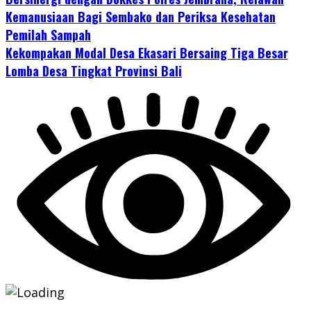
Kemanusiaan Bagi Sembako dan Periksa Kesehatan
Pemilah Sampah
Kekompakan Modal Desa Ekasari Bersaing Tiga Besar
Lomba Desa Tingkat Provinsi Bali