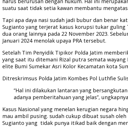
harus berurusan dengan hukum. Hal ini merupakan 
suatu saat tidak setia kawan membantu mengatasi
Tapi apa daya nasi sudah jadi bubur dan benar ka
Sugianto yang terjerat kasus korupsi tukar gulin
dua orang lainnya pada 22 November 2023. Sebelu
Januari 2024 menolak upaya PRA tersebut.
Setelah Tim Penyidik Tipikor Polda Jatim memberi
yang saat itu ditemani Rizal putra semata wayan
elite Bumi Sumekar Asri Kolor Kecamatan kota Su
Ditreskrimsus Polda Jatim Kombes Pol Luthfie Su
“Hal ini dilakukan lantaran yang bersangkuta
adanya pemberitahuan yang jelas”, ungkapnya
Kasus Nasional yang menelan kerugian negara hingg
mau ambil pusing. sudah cukup dibuat susah oleh
Sugianto yang tidak punya itikad baik dengan m