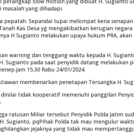
perangkap slow motion yang dibuat H. Sugianto unt
 masalah yang dihadapi.
ta pepatah. Sepandai tupai melompat kena senapan j
g Tanah Kas Desa yg mengakibatkan kerugian negara
mya H Sugianto melakukan upaya hukum PRA, akan t
kan warning dan tenggang waktu kepada H. Sugianto
g H. Sugianto pada saat penyidik datang melakukan
menep.jam 15.30 Rabu 24/01/2024.
listiawan membenarkan penetapan Tersangka H. Sug
n dinilai tidak kooperatif memenuhi panggilan Peny
.
a ratusan Miliar tersebut Penyidik Polda Jatim sud
 H. Sugianto, pqPihak Polda tak mau mengulur wakt
enghilangkan jejaknya yang tidak mau mempertang