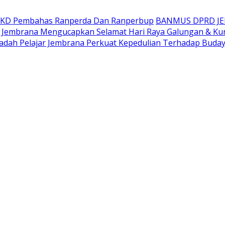
AKD Pembahas Ranperda Dan Ranperbup
BANMUS DPRD J
Jembrana Mengucapkan Selamat Hari Raya Galungan & Ku
adah Pelajar Jembrana Perkuat Kepedulian Terhadap Buda