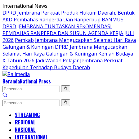
Langsung
International News
ke
DPRD Jembrana Perkuat Produk Hukum Daerah, Bentuk
konten
AKD Pembahas Ranperda Dan Ranperbup
BANMUS
DPRD JEMBRANA TUNTASKAN REKOMENDASI
PEMBAHAS RANPERDA DAN SUSUN AGENDA KERJA JULI
2026
Pemkab Jembrana Mengucapkan Selamat Hari Raya
Galungan & Kuningan
DPRD Jembrana Mengucapkan
Selamat Hari Raya Galungan & Kuningan
Kemah Budaya
X Tahun 2026 Jadi Wadah Pelajar Jembrana Perkuat
Kepedulian Terhadap Budaya Daerah
Beranda
National Press
STREAMING
REGIONAL
NASIONAL
INTERNATIONAL