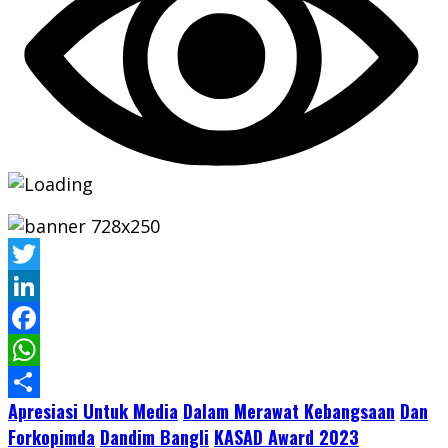
Twitter
LinkedIn
Facebook
WhatsApp
Apresiasi Untuk Media
Dalam Merawat Kebangsaan
Dan
Share
Forkopimda
Dandim Bangli
KASAD Award 2023