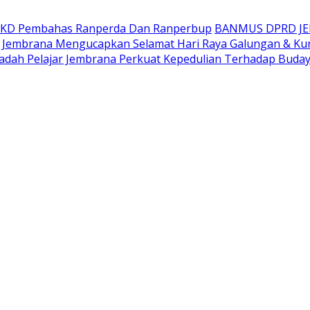
AKD Pembahas Ranperda Dan Ranperbup
BANMUS DPRD J
Jembrana Mengucapkan Selamat Hari Raya Galungan & Ku
adah Pelajar Jembrana Perkuat Kepedulian Terhadap Buda