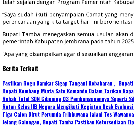
telah sejalan dengan Program Pemerintah Kabupa
“Saya sudah ikuti penyampaian Camat yang menya
perencanaan yang kita target hari ini berorientas
Bupati Tamba menegaskan semua usulan akan dib
pemerintah Kabupaten Jembrana pada tahun 2025
“Apa yang disampaikan agar disesuaikan anggarann
Berita Terkait
Pastikan Regu Damkar Sigap Tangani Kebakaran , Bupat
Bupati Kembang Minta Satu Komando Dalam Tarikan Napa
Rehab Total SDN Cibening 03 Pembangunannya Seperti S
Rutan Kelas IIB Negara Mengikuti Kegiatan Desk Evaluasi
Tiga Calon Dirut Perumda Tribhuwana Jalani Tes Wawancar
Jelang Galungan, Bupati Tamba Pastikan Ketersediaan Elp