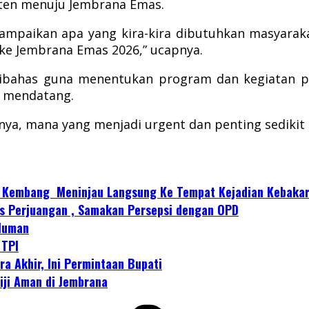
ten menuju Jembrana Emas.
mpaikan apa yang kira-kira dibutuhkan masyarak
i ke Jembrana Emas 2026,” ucapnya.
ahas guna menentukan program dan kegiatan pri
 mendatang.
ya, mana yang menjadi urgent dan penting sedikit 
i Kembang Meninjau Langsung Ke Tempat Kejadian Kebaka
s Perjuangan , Samakan Persepsi dengan OPD
iluman
 TPI
a Akhir, Ini Permintaan Bupati
iji Aman di Jembrana