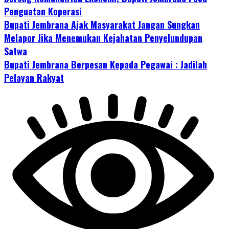
Penguatan Koperasi
Bupati Jembrana Ajak Masyarakat Jangan Sungkan
Melapor Jika Menemukan Kejahatan Penyelundupan
Satwa
Bupati Jembrana Berpesan Kepada Pegawai : Jadilah
Pelayan Rakyat