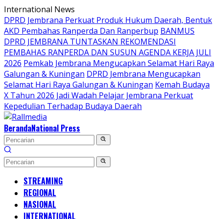
Langsung
International News
ke
DPRD Jembrana Perkuat Produk Hukum Daerah, Bentuk
konten
AKD Pembahas Ranperda Dan Ranperbup
BANMUS
DPRD JEMBRANA TUNTASKAN REKOMENDASI
PEMBAHAS RANPERDA DAN SUSUN AGENDA KERJA JULI
2026
Pemkab Jembrana Mengucapkan Selamat Hari Raya
Galungan & Kuningan
DPRD Jembrana Mengucapkan
Selamat Hari Raya Galungan & Kuningan
Kemah Budaya
X Tahun 2026 Jadi Wadah Pelajar Jembrana Perkuat
Kepedulian Terhadap Budaya Daerah
Beranda
National Press
STREAMING
REGIONAL
NASIONAL
INTERNATIONAL