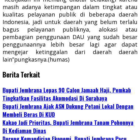
masih adanya ketimpangan dalam tingkat atau
kualitas pelayanan publik di beberapa daerah
Indonesia, jadi untuk daerah yang belum terlalu
bagus pelayanan publiknya, alokasi atau
pembagian penggunaan DAU yang sudah besar
penggunaannya lebih besar lagi agar dapat
mengejar ketinggalan dari daerah daerah
lain”pungkasnya.(humas)
Berita Terkait
Bupati Jembrana Lepas 90 Calon Jamaah Haji, Pemkab
Tingkatkan Fasilitas Akomodasi Di Surabaya
Bupati Jembrana Ajak ASN Dukung Petani Lokal Dengan
Membeli Beras Di KUD
Kakao Jadi Prioritas, Bupati Jembrana Tanam Pohonnya
Di Kediaman Dinas
Dorong Kemandirian Ekonomi, Bupati Jembrana Pacu