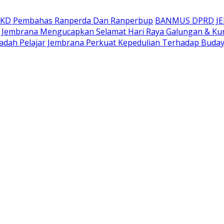
AKD Pembahas Ranperda Dan Ranperbup
BANMUS DPRD J
Jembrana Mengucapkan Selamat Hari Raya Galungan & Ku
adah Pelajar Jembrana Perkuat Kepedulian Terhadap Buda