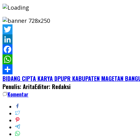
Twitter
LinkedIn
Facebook
WhatsApp
BIDANG CIPTA KARYA DPUPR KABUPATEN MAGETAN BANGUN
Share
Penulis: Arita
Editor: Redaksi
Komentar