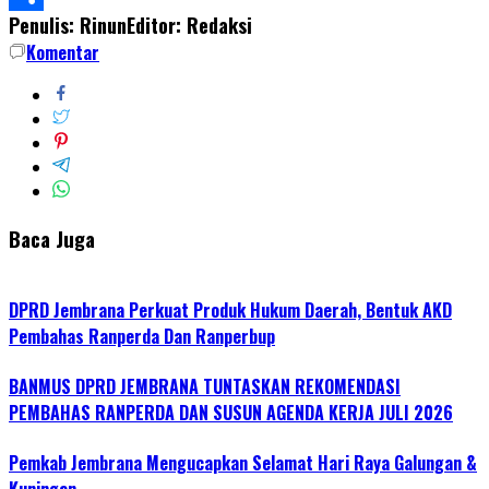
Penulis: Rinun
Editor: Redaksi
Share
Komentar
Baca Juga
DPRD Jembrana Perkuat Produk Hukum Daerah, Bentuk AKD
Pembahas Ranperda Dan Ranperbup
BANMUS DPRD JEMBRANA TUNTASKAN REKOMENDASI
PEMBAHAS RANPERDA DAN SUSUN AGENDA KERJA JULI 2026
Pemkab Jembrana Mengucapkan Selamat Hari Raya Galungan &