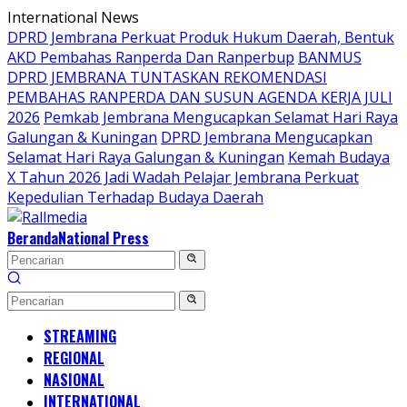
Langsung
International News
ke
DPRD Jembrana Perkuat Produk Hukum Daerah, Bentuk
konten
AKD Pembahas Ranperda Dan Ranperbup
BANMUS
DPRD JEMBRANA TUNTASKAN REKOMENDASI
PEMBAHAS RANPERDA DAN SUSUN AGENDA KERJA JULI
2026
Pemkab Jembrana Mengucapkan Selamat Hari Raya
Galungan & Kuningan
DPRD Jembrana Mengucapkan
Selamat Hari Raya Galungan & Kuningan
Kemah Budaya
X Tahun 2026 Jadi Wadah Pelajar Jembrana Perkuat
Kepedulian Terhadap Budaya Daerah
Beranda
National Press
STREAMING
REGIONAL
NASIONAL
INTERNATIONAL