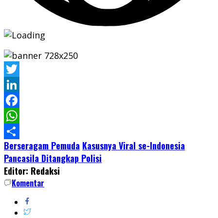
Twitter
LinkedIn
Facebook
WhatsApp
Berseragam Pemuda
Kasusnya Viral se-Indonesia
Share
Pancasila Ditangkap Polisi
Editor: Redaksi
Komentar