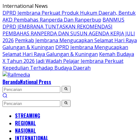
Langsung
International News
ke
DPRD Jembrana Perkuat Produk Hukum Daerah, Bentuk
konten
AKD Pembahas Ranperda Dan Ranperbup
BANMUS
DPRD JEMBRANA TUNTASKAN REKOMENDASI
PEMBAHAS RANPERDA DAN SUSUN AGENDA KERJA JULI
2026
Pemkab Jembrana Mengucapkan Selamat Hari Raya
Galungan & Kuningan
DPRD Jembrana Mengucapkan
Selamat Hari Raya Galungan & Kuningan
Kemah Budaya
X Tahun 2026 Jadi Wadah Pelajar Jembrana Perkuat
Kepedulian Terhadap Budaya Daerah
Beranda
National Press
STREAMING
REGIONAL
NASIONAL
INTERNATIONAL