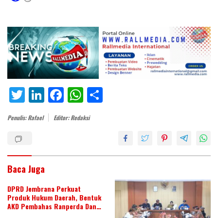
T
Li
F
W
S
w
n
ac
h
h
Penulis: Rafael
Editor: Redaksi
itt
k
e
at
ar
er
e
b
s
e
dI
o
A
n
o
p
Baca Juga
k
p
DPRD Jembrana Perkuat
Produk Hukum Daerah, Bentuk
AKD Pembahas Ranperda Dan
Ranperbup