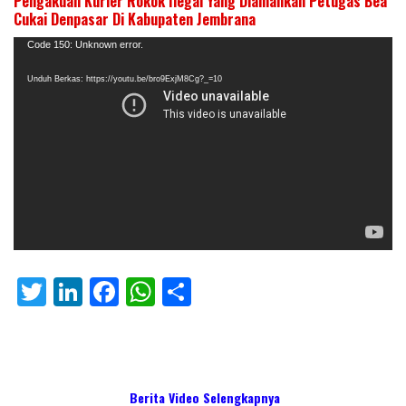
Pengakuan Kurier Rokok Ilegal Yang Diamankan Petugas Bea
Cukai Denpasar Di Kabupaten Jembrana
Pemutar
Code 150: Unknown error.
Video
Unduh Berkas: https://youtu.be/bro9ExjM8Cg?_=10
T
Li
F
W
S
w
n
ac
h
h
itt
k
e
at
ar
er
e
b
s
e
Berita Video Selengkapnya