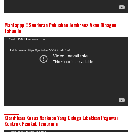
Mantappp !! Senderan Pebuahan Jembrana Akan Dibagun
Tahun Ini
Pemutar
Code 150: Unknown error.
Video
Unduh Berkas: https://youtu.be/YZe5XICraAI?_=6
Klarifikasi Kasus Narkoba Yang Diduga Libatkan Pegawai
Kontrak Pemkab Jembrana
Code 150: Unknown error.