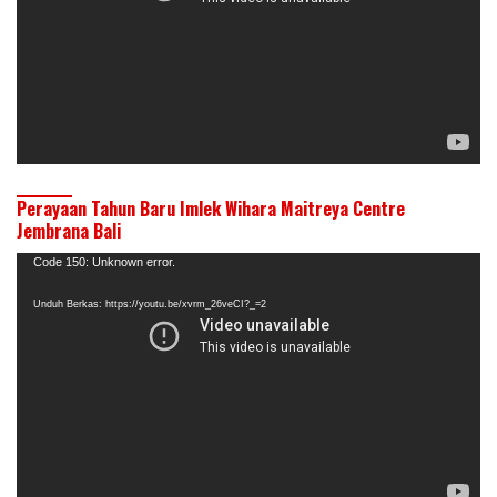
Perayaan Tahun Baru Imlek Wihara Maitreya Centre
Jembrana Bali
Pemutar
Code 150: Unknown error.
Video
Unduh Berkas: https://youtu.be/xvrm_26veCI?_=2