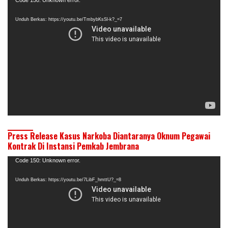
Pemutar
Video
Unduh Berkas: https://youtu.be/TmbybKsSl-k?_=7
Press Release Kasus Narkoba Diantaranya Oknum Pegawai
Kontrak Di Instansi Pemkab Jembrana
Pemutar
Code 150: Unknown error.
Video
Unduh Berkas: https://youtu.be/7LibF_hmttU?_=8