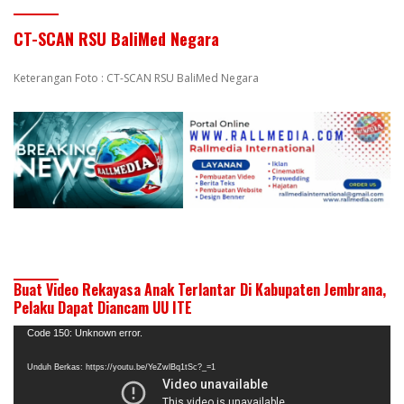
CT-SCAN RSU BaliMed Negara
Keterangan Foto : CT-SCAN RSU BaliMed Negara
Buat Video Rekayasa Anak Terlantar Di Kabupaten Jembrana,
Pelaku Dapat Diancam UU ITE
Pemutar
Code 150: Unknown error.
Video
Unduh Berkas: https://youtu.be/YeZwlBq1tSc?_=1