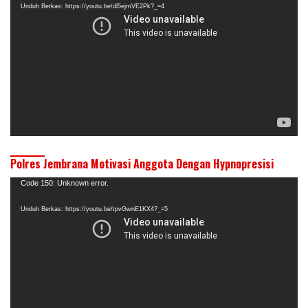
Unduh Berkas: https://youtu.be/dl5ejmVE2Pk?_=4
Polres Jembrana Motivasi Anggota Dengan Hypnopresisi
Pemutar
Code 150: Unknown error.
Video
Unduh Berkas: https://youtu.be/tpvGwnE1KX4?_=5