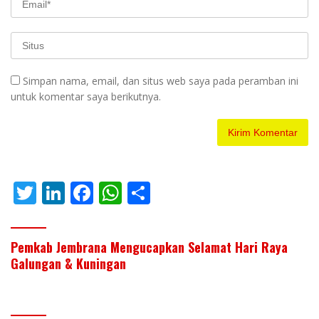
Simpan nama, email, dan situs web saya pada peramban ini
untuk komentar saya berikutnya.
T
Li
F
W
S
w
n
ac
h
h
itt
k
e
at
ar
Pemkab Jembrana Mengucapkan Selamat Hari Raya
er
e
b
s
e
Galungan & Kuningan
dI
o
A
n
o
p