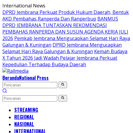
Langsung
International News
ke
DPRD Jembrana Perkuat Produk Hukum Daerah, Bentuk
konten
AKD Pembahas Ranperda Dan Ranperbup
BANMUS
DPRD JEMBRANA TUNTASKAN REKOMENDASI
PEMBAHAS RANPERDA DAN SUSUN AGENDA KERJA JULI
2026
Pemkab Jembrana Mengucapkan Selamat Hari Raya
Galungan & Kuningan
DPRD Jembrana Mengucapkan
Selamat Hari Raya Galungan & Kuningan
Kemah Budaya
X Tahun 2026 Jadi Wadah Pelajar Jembrana Perkuat
Kepedulian Terhadap Budaya Daerah
Beranda
National Press
STREAMING
REGIONAL
NASIONAL
INTERNATIONAL