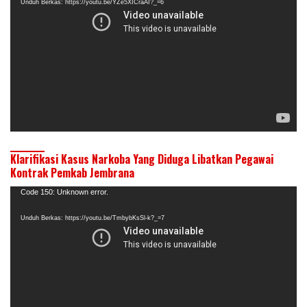
Unduh Berkas: https://youtu.be/YZe5XICraAI?_=6
Klarifikasi Kasus Narkoba Yang Diduga Libatkan Pegawai
Kontrak Pemkab Jembrana
Pemutar
Code 150: Unknown error.
Video
Unduh Berkas: https://youtu.be/TmbybKsSl-k?_=7