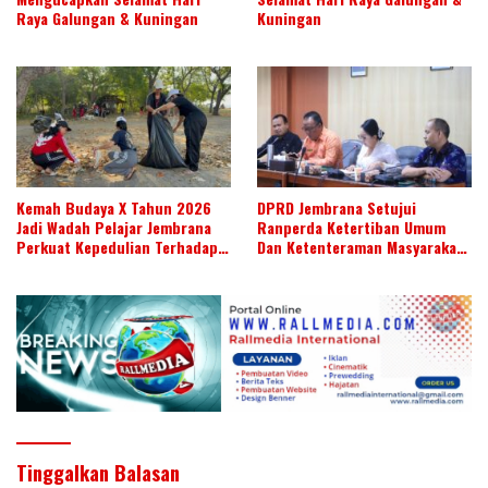
Raya Galungan & Kuningan
Kuningan
Kemah Budaya X Tahun 2026
DPRD Jembrana Setujui
Jadi Wadah Pelajar Jembrana
Ranperda Ketertiban Umum
Perkuat Kepedulian Terhadap
Dan Ketenteraman Masyarakat
Budaya Daerah
Menjadi Ranperda Inisiatif
DPRD
Tinggalkan Balasan