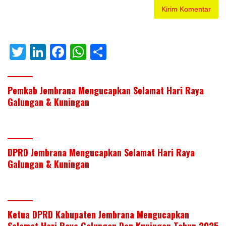
T
Li
F
W
S
w
n
ac
h
h
itt
k
e
at
ar
Pemkab Jembrana Mengucapkan Selamat Hari Raya
er
e
b
s
e
Galungan & Kuningan
dI
o
A
n
o
p
k
p
DPRD Jembrana Mengucapkan Selamat Hari Raya
Galungan & Kuningan
Ketua DPRD Kabupaten Jembrana Mengucapkan