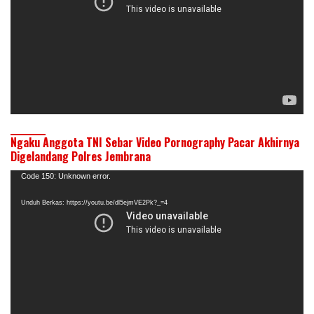
Ngaku Anggota TNI Sebar Video Pornography Pacar Akhirnya
Digelandang Polres Jembrana
Pemutar
Code 150: Unknown error.
Video
Unduh Berkas: https://youtu.be/dl5ejmVE2Pk?_=4