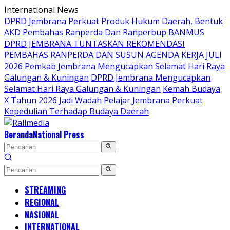
Langsung
International News
ke
DPRD Jembrana Perkuat Produk Hukum Daerah, Bentuk
konten
AKD Pembahas Ranperda Dan Ranperbup
BANMUS
DPRD JEMBRANA TUNTASKAN REKOMENDASI
PEMBAHAS RANPERDA DAN SUSUN AGENDA KERJA JULI
2026
Pemkab Jembrana Mengucapkan Selamat Hari Raya
Galungan & Kuningan
DPRD Jembrana Mengucapkan
Selamat Hari Raya Galungan & Kuningan
Kemah Budaya
X Tahun 2026 Jadi Wadah Pelajar Jembrana Perkuat
Kepedulian Terhadap Budaya Daerah
Beranda
National Press
STREAMING
REGIONAL
NASIONAL
INTERNATIONAL