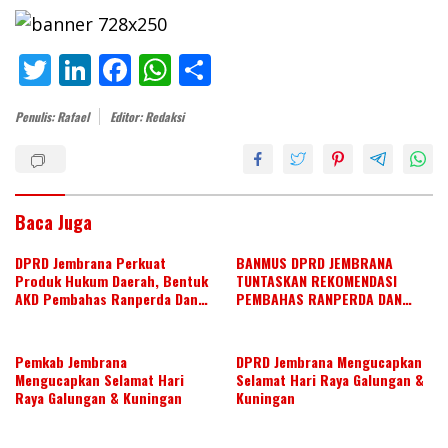
T
Li
F
W
S
w
n
ac
h
h
Penulis: Rafael
Editor: Redaksi
itt
k
e
at
ar
er
e
b
s
e
dI
o
A
n
o
p
Baca Juga
k
p
DPRD Jembrana Perkuat
BANMUS DPRD JEMBRANA
Produk Hukum Daerah, Bentuk
TUNTASKAN REKOMENDASI
AKD Pembahas Ranperda Dan
PEMBAHAS RANPERDA DAN
Ranperbup
SUSUN AGENDA KERJA JULI 2026
Pemkab Jembrana
DPRD Jembrana Mengucapkan
Mengucapkan Selamat Hari
Selamat Hari Raya Galungan &
Raya Galungan & Kuningan
Kuningan