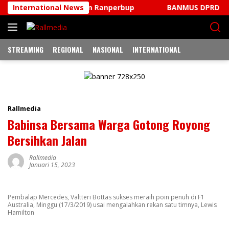
Langsung
as Ranperda Dan Ranperbup
International News
BANMUS DPRD JEMBRANA 
ke
konten
STREAMING
REGIONAL
NASIONAL
INTERNATIONAL
Rallmedia
Babinsa Bersama Warga Gotong Royong
Bersihkan Jalan
Rallmedia
Januari 15, 2023
Pembalap Mercedes, Valtteri Bottas sukses meraih poin penuh di F1
Australia, Minggu (17/3/2019) usai mengalahkan rekan satu timnya, Lewis
Hamilton