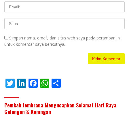
Simpan nama, email, dan situs web saya pada peramban ini
untuk komentar saya berikutnya.
T
Li
F
W
S
w
n
ac
h
h
itt
k
e
at
ar
Pemkab Jembrana Mengucapkan Selamat Hari Raya
er
e
b
s
e
Galungan & Kuningan
dI
o
A