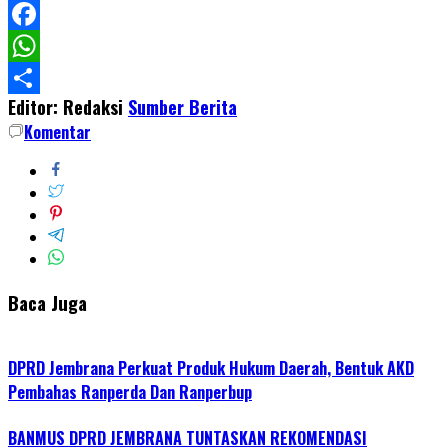
LinkedIn
Facebook
WhatsApp
Editor: Redaksi
Sumber Berita
Share
Komentar
Baca Juga
DPRD Jembrana Perkuat Produk Hukum Daerah, Bentuk AKD
Pembahas Ranperda Dan Ranperbup
BANMUS DPRD JEMBRANA TUNTASKAN REKOMENDASI