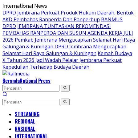
Langsung
International News
ke
DPRD Jembrana Perkuat Produk Hukum Daerah, Bentuk
konten
AKD Pembahas Ranperda Dan Ranperbup
BANMUS
DPRD JEMBRANA TUNTASKAN REKOMENDASI
PEMBAHAS RANPERDA DAN SUSUN AGENDA KERJA JULI
2026
Pemkab Jembrana Mengucapkan Selamat Hari Raya
Galungan & Kuningan
DPRD Jembrana Mengucapkan
Selamat Hari Raya Galungan & Kuningan
Kemah Budaya
X Tahun 2026 Jadi Wadah Pelajar Jembrana Perkuat
Kepedulian Terhadap Budaya Daerah
Beranda
National Press
STREAMING
REGIONAL
NASIONAL
INTERNATIONAL