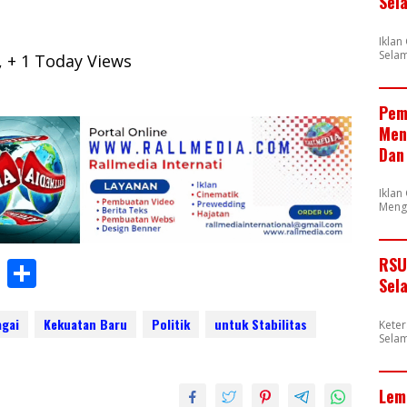
Sel
Ikla
Selam
, + 1 Today Views
Pem
Men
Dan
Iklan
Meng
RSU
W
S
Sel
h
h
at
ar
agai
Kekuatan Baru
Politik
untuk Stabilitas
Kete
Selam
s
e
A
Lem