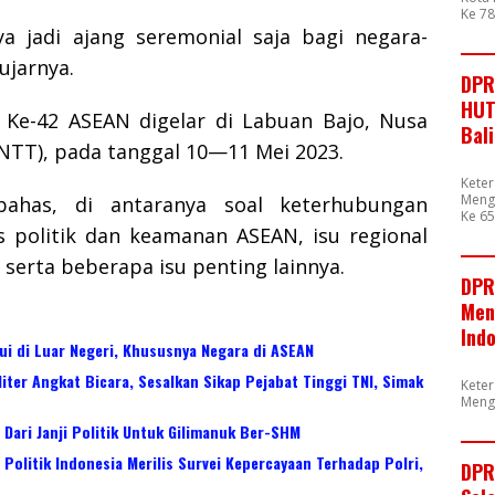
Ke 7
a jadi ajang seremonial saja bagi negara-
ujarnya.
DPR
HUT
Ke-42 ASEAN digelar di Labuan Bajo, Nusa
Bal
NTT), pada tanggal 10—11 Mei 2023.
Kete
Mengu
bahas, di antaranya soal keterhubungan
Ke 65
 politik dan keamanan ASEAN, isu regional
 serta beberapa isu penting lainnya.
DPR
Men
Ind
ui di Luar Negeri, Khususnya Negara di ASEAN
iter Angkat Bicara, Sesalkan Sikap Pejabat Tinggi TNI, Simak
Kete
Meng
Dari Janji Politik Untuk Gilimanuk Ber-SHM
Politik Indonesia Merilis Survei Kepercayaan Terhadap Polri,
DPR