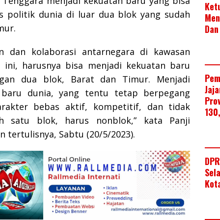
a Tenggara menjadi kekuatan baru yang bisa
Ket
s politik dunia di luar dua blok yang sudah
Men
mur.
Dan
n dan kolaborasi antarnegara di kawasan
ini, harusnya bisa menjadi kekuatan baru
Pem
gan dua blok, Barat dan Timur. Menjadi
Jaj
k baru dunia, yang tentu tetap berpegang
Pro
akter bebas aktif, kompetitif, dan tidak
130
lah satu blok, harus nonblok,” kata Panji
 tertulisnya, Sabtu (20/5/2023).
DPR
Sel
Kot