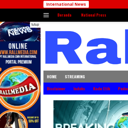
Langsung
International News
ke
Beranda
National Press
konten
tutup
HOME
STREAMING
Disclaimer
Indeks
Kode Etik
Pedo