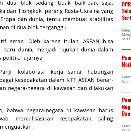
di dua blok sedang tidak baik-baik saja,
DPR
Sel
ka dan Tiongkok, perang Rusia-Ukraina yang
Ser
ropa dan dunia, tentu membuat stabilitas
nan di dua blok terganggu.
Kete
Meng
Sert
tif aman. Oleh karena itulah, ASEAN bisa
 baru dunia, menjadi rujukan dunia dalam
Pem
 politik,” ujarnya.
Har
 Panji, kolaborasi, kerja sama, hubungan
Kete
erbagai kesepakatan dalam KTT ASEAN benar-
Sela
ikan negara-negara di kawasan dan dilakukan
Pem
Neg
n, bahwa negara-negara di kawasan harus
Dan
ab, merealisasikan kesepakatan, saling
g menguatkan.
Kete
Kota 