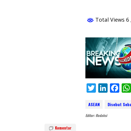
Total Views 6
T
Li
F
w
n
ac
itt
k
e
ASEAN
Disebut Seb
er
e
b
Editor: Redaksi
dI
o
Komentar