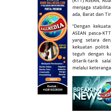
(KTT) ASEAN, Asi
menjaga stabilita
ada, Barat dan Ti
“Dengan kekuata
ASEAN pasca-KTT 
yang setara den
kekuatan politi
teguh dengan kar
ditarik-tarik sa
melalui keterangan