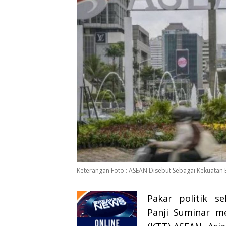
Keterangan Foto : ASEAN Disebut Sebagai Kekuatan Ba
Pakar politik se
Panji Suminar me