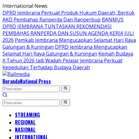
Langsung
International News
ke
DPRD Jembrana Perkuat Produk Hukum Daerah, Bentuk
konten
AKD Pembahas Ranperda Dan Ranperbup
BANMUS
DPRD JEMBRANA TUNTASKAN REKOMENDASI
PEMBAHAS RANPERDA DAN SUSUN AGENDA KERJA JULI
2026
Pemkab Jembrana Mengucapkan Selamat Hari Raya
Galungan & Kuningan
DPRD Jembrana Mengucapkan
Selamat Hari Raya Galungan & Kuningan
Kemah Budaya
X Tahun 2026 Jadi Wadah Pelajar Jembrana Perkuat
Kepedulian Terhadap Budaya Daerah
Beranda
National Press
STREAMING
REGIONAL
NASIONAL
INTERNATIONAL